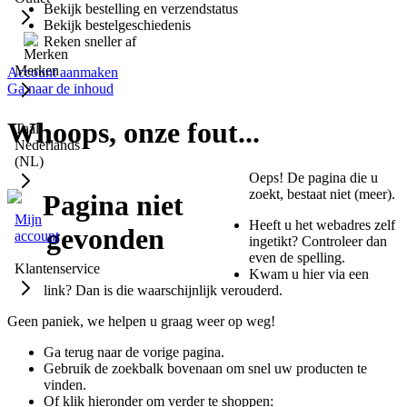
Bekijk bestelling en verzendstatus
Bekijk bestelgeschiedenis
Reken sneller af
Merken
Account aanmaken
Ga naar de inhoud
Whoops, onze fout...
Taal:
Nederlands
(NL)
Oeps! De pagina die u
zoekt, bestaat niet (meer).
Mijn
Heeft u het webadres zelf
account
ingetikt? Controleer dan
even de spelling.
Klantenservice
Kwam u hier via een
link? Dan is die waarschijnlijk verouderd.
Geen paniek, we helpen u graag weer op weg!
Ga terug naar de vorige pagina.
Gebruik de zoekbalk bovenaan om snel uw producten te
vinden.
Of klik hieronder om verder te shoppen: