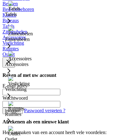
Bedden
Bed-toebehoren
Tafels
Kasten
Bureaus
Tafels
Zitmeubelen
Accessoires
Zitmeubelen
Verlichting
Ruimtes
Outlet
Accessoires
Reken af met uw account
E-mail adres
Verlichting
Wachtwoord
Paswoord vergeten ?
Inloggen
Ruimtes
Afrekenen als een nieuwe klant
Het aanmaken van een account heeft vele voordelen:
Outlet