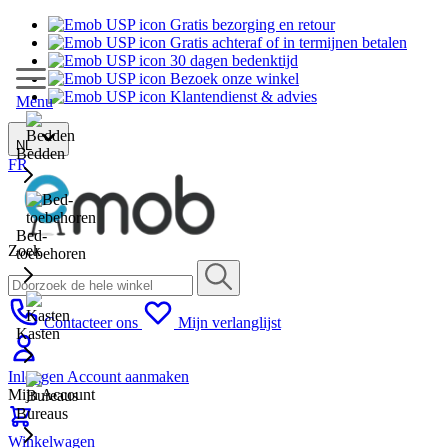
Gratis bezorging en retour
Gratis achteraf of in termijnen betalen
30 dagen bedenktijd
Bezoek onze winkel
Klantendienst & advies
Menu
NL
Bedden
FR
Bed-
Zoek
toebehoren
Contacteer ons
Mijn verlanglijst
Kasten
Inloggen
Account aanmaken
Mijn Account
Bureaus
Winkelwagen