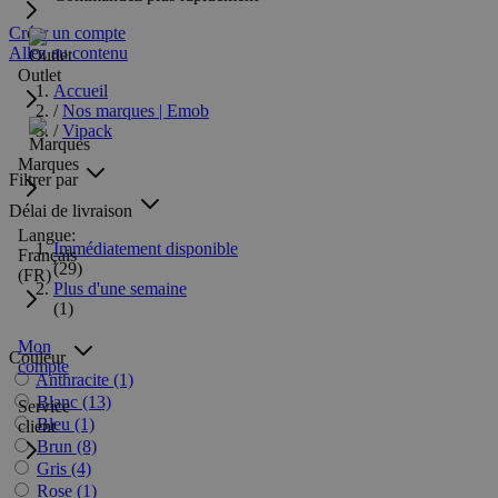
Créer un compte
Allez au contenu
Outlet
Accueil
/
Nos marques | Emob
/
Vipack
Marques
Filtrer par
Délai de livraison
Langue:
Immédiatement disponible
Français
(29)
(FR)
Plus d'une semaine
(1)
Mon
Couleur
compte
Anthracite
(1)
Blanc
(13)
Service
Bleu
(1)
client
Brun
(8)
Gris
(4)
Rose
(1)