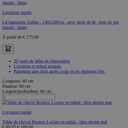
Livraison rapide
Lit banquette Dallas - 140x200cm - avec tiroir de lit - bois de pin
massif - blanc
À partir de
€
175,00
30 jours de délai de rétractation
Livraison et retour gratuits
Paiement sans frais après coup ou en plusieurs fois
Longueur:
40 cm
Hauteur:
60 cm
Largeur/profondeur:
40 cm
Livraison rapide
Table de chevet Bronxx Locker en métal - bleu denim mat
€
89,95
€
169,00