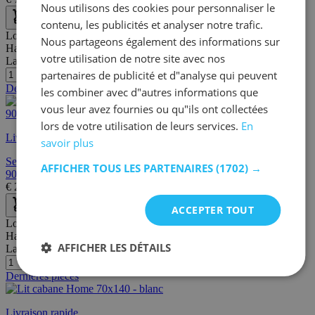
Nous utilisons des cookies pour personnaliser le
contenu, les publicités et analyser notre trafic.
Longueur:
200 cm
Nous partageons également des informations sur
Hauteur:
12 cm
votre utilisation de notre site avec nos
Largeur/profondeur:
90 cm
partenaires de publicité et d"analyse qui peuvent
Dernières pièces
les combiner avec d"autres informations que
vous leur avez fournies ou qu"ils ont collectées
lors de votre utilisation de leurs services.
En
Livraison rapide
savoir plus
Seconde chance Sommier à lattes Juan simple 16 lattes -
AFFICHER TOUS LES PARTENAIRES
(1702) →
90x190/200cm
€
28,50
€
95,00
ACCEPTER TOUT
Longueur:
146 cm
Hauteur:
132 cm
AFFICHER LES DÉTAILS
Largeur/profondeur:
78 cm
Dernières pièces
Livraison rapide