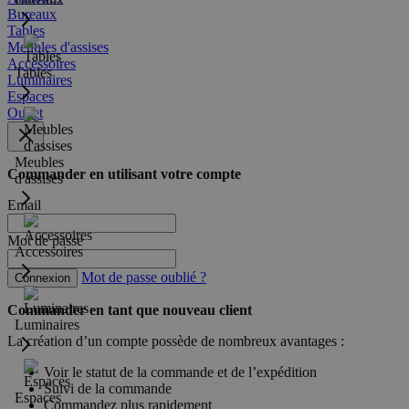
Bureaux
Tables
Meubles d'assises
Accessoires
Tables
Luminaires
Espaces
Outlet
Meubles
Commander en utilisant votre compte
d'assises
Email
Mot de passe
Accessoires
Mot de passe oublié ?
Connexion
Commander en tant que nouveau client
Luminaires
La création d’un compte possède de nombreux avantages :
Voir le statut de la commande et de l’expédition
Suivi de la commande
Espaces
Commandez plus rapidement