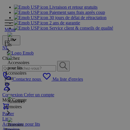
Livraison et retour gratuits
Paiement sans frais après coup
30 jours de délai de rétractation
2 ans de garantie
Service client & conseils de qualité
Menu
FR
Lits
NL
Cherchez
Accessoires
pour
Contactez nous
Ma liste d'envies
lits
Connexion
Créer un compte
Mon Compte
Armoires
Panier
Lits
Accessoires pour lits
Armoires
Bureaux