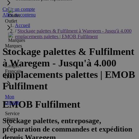
Créer un compte
Allez au contenu
Outlet
Accueil
/
Stockage palettes & Fulfilment à Waregem - Jusqu'à 4.000
emplacements palettes | EMOB Fulfilment
Marques
Stockage palettes & Fulfilment
à Waregem - Jusqu'à 4.000
Langue:
Français
emplacements palettes | EMOB
(FR)
Fulfilment
Mon
EMOB Fulfilment
compte
Service
client
Stockage palettes, entreposage,
préparation de commandes et expédition
depuis Waregem