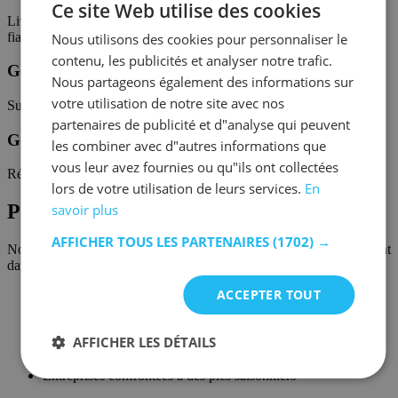
Ce site Web utilise des cookies
Livraisons en Belgique et dans toute l'Europe via des partenaires
fiables.
Nous utilisons des cookies pour personnaliser le
contenu, les publicités et analyser notre trafic.
Gestion des stocks
Nous partageons également des informations sur
votre utilisation de notre site avec nos
Suivi efficace de vos marchandises et de votre inventaire.
partenaires de publicité et d"analyse qui peuvent
Gestion des retours
les combiner avec d"autres informations que
vous leur avez fournies ou qu"ils ont collectées
Réception, contrôle et traitement des retours clients.
lors de votre utilisation de leurs services.
En
Pour qui ?
savoir plus
AFFICHER TOUS LES PARTENAIRES
(1702) →
Nos solutions logistiques s'adressent aux entreprises recherchant
davantage d'espace, de flexibilité ou un partenaire logistique fiable.
ACCEPTER TOUT
Boutiques en ligne souhaitant externaliser leur logistique
PME ayant des besoins temporaires de stockage
Importateurs et distributeurs
AFFICHER LES DÉTAILS
Grossistes
Start-ups sans entrepôt propre
Entreprises confrontées à des pics saisonniers