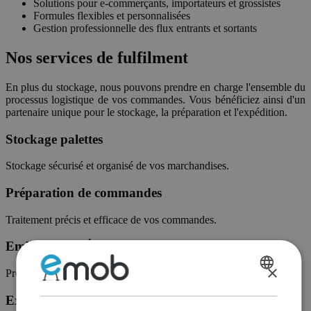
Solutions pour e-commerçants, importateurs et grossistes
Formules flexibles et personnalisées
Gestion professionnelle des flux entrants et sortants
Nos services de fulfilment
En plus du stockage, nous pouvons prendre en charge l'ensemble du
processus logistique de vos commandes. Vous bénéficiez ainsi d'un
partenaire unique pour le stockage, la préparation et l'expédition.
Stockage palettes
Stockage sécurisé et organisé de vos marchandises.
Préparation de commandes
Traitement précis et efficace de vos commandes.
Emballage & Étiquetage
×
Préparation professionnelle de vos expéditions selon vos exigences.
DUTCH
Expédition
FRENCH