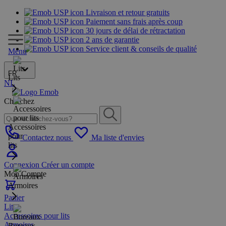
Livraison et retour gratuits
Paiement sans frais après coup
30 jours de délai de rétractation
2 ans de garantie
Service client & conseils de qualité
Menu
FR
Lits
NL
Cherchez
Accessoires
pour
Contactez nous
Ma liste d'envies
lits
Connexion
Créer un compte
Mon Compte
Armoires
Panier
Lits
Accessoires pour lits
Armoires
Bureaux