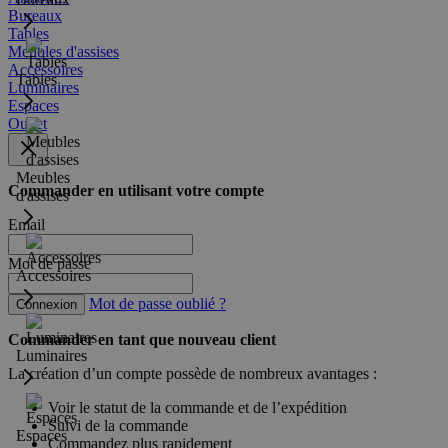
Bureaux
Tables
Meubles d'assises
Accessoires
Tables
Luminaires
Espaces
Outlet
Meubles
Commander en utilisant votre compte
d'assises
Email
Mot de passe
Accessoires
Mot de passe oublié ?
Connexion
Commander en tant que nouveau client
Luminaires
La création d’un compte possède de nombreux avantages :
Voir le statut de la commande et de l’expédition
Suivi de la commande
Espaces
Commandez plus rapidement