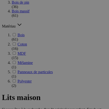
Bois de pin
(36)
Bois massif
(61)
Matériau
Bois
(61)
Coton
(16)
MDF
(15)
Mélamine
(1)
Panneaux de particules
(1)
Polyester
(2)
Lits maison