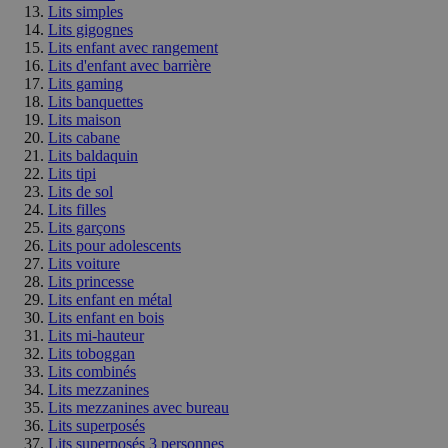
Lits simples
Lits gigognes
Lits enfant avec rangement
Lits d'enfant avec barrière
Lits gaming
Lits banquettes
Lits maison
Lits cabane
Lits baldaquin
Lits tipi
Lits de sol
Lits filles
Lits garçons
Lits pour adolescents
Lits voiture
Lits princesse
Lits enfant en métal
Lits enfant en bois
Lits mi-hauteur
Lits toboggan
Lits combinés
Lits mezzanines
Lits mezzanines avec bureau
Lits superposés
Lits superposés 3 personnes