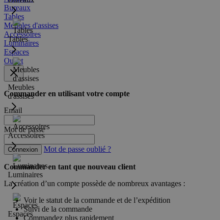
Bureaux
Tables
Meubles d'assises
Accessoires
Tables
Luminaires
Espaces
Outlet
Meubles
Commander en utilisant votre compte
d'assises
Email
Mot de passe
Accessoires
Mot de passe oublié ?
Connexion
Commander en tant que nouveau client
Luminaires
La création d’un compte possède de nombreux avantages :
Voir le statut de la commande et de l’expédition
Suivi de la commande
Espaces
Commandez plus rapidement