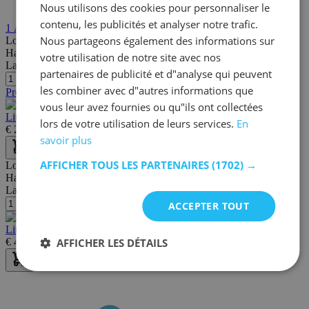
Nous utilisons des cookies pour personnaliser le
contenu, les publicités et analyser notre trafic.
1
Avis
Nous partageons également des informations sur
Longueur:
211 cm
Hauteur:
170 cm
votre utilisation de notre site avec nos
Largeur/profondeur:
97 cm
partenaires de publicité et d"analyse qui peuvent
les combiner avec d"autres informations que
Promo
vous leur avez fournies ou qu"ils ont collectées
Lit cabane Dallas 3 90x200 - bois pin
lors de votre utilisation de leurs services.
En
€
259,00
€
399,00
savoir plus
AFFICHER TOUS LES PARTENAIRES
(1702) →
Longueur:
214 cm
Hauteur:
174 cm
Largeur/profondeur:
105 cm
ACCEPTER TOUT
Lit cabane Malia 90x200 - toit blanc
AFFICHER LES DÉTAILS
€
459,00
€
979,00