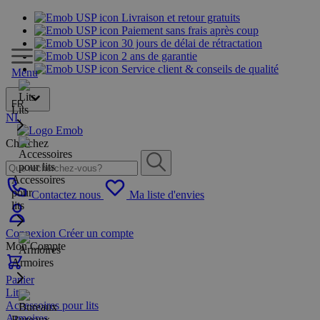
Livraison et retour gratuits
Paiement sans frais après coup
30 jours de délai de rétractation
2 ans de garantie
Service client & conseils de qualité
Menu
FR
Lits
NL
Cherchez
Accessoires
pour
Contactez nous
Ma liste d'envies
lits
Connexion
Créer un compte
Mon Compte
Armoires
Panier
Lits
Accessoires pour lits
Armoires
Bureaux