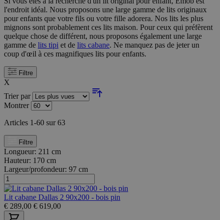
Si vous êtes à la recherche d'un lit original pour enfant, Emob est
l'endroit idéal. Nous proposons une large gamme de lits originaux
pour enfants que votre fils ou votre fille adorera. Nos lits les plus
mignons sont probablement ces lits maison. Pour ceux qui préfèrent
quelque chose de différent, nous proposons également une large
gamme de
lits tipi
et de
lits cabane
. Ne manquez pas de jeter un
coup d'œil à ces magnifiques lits pour enfants.
Filtre
X
Trier par
Montrer
Articles
1
-
60
sur
63
Filtre
Longueur:
211 cm
Hauteur:
170 cm
Largeur/profondeur:
97 cm
Lit cabane Dallas 2 90x200 - bois pin
€
289,00
€
619,00