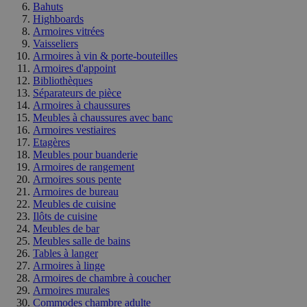
Bahuts
Highboards
Armoires vitrées
Vaisseliers
Armoires à vin & porte-bouteilles
Armoires d'appoint
Bibliothèques
Séparateurs de pièce
Armoires à chaussures
Meubles à chaussures avec banc
Armoires vestiaires
Etagères
Meubles pour buanderie
Armoires de rangement
Armoires sous pente
Armoires de bureau
Meubles de cuisine
Ilôts de cuisine
Meubles de bar
Meubles salle de bains
Tables à langer
Armoires à linge
Armoires de chambre à coucher
Armoires murales
Commodes chambre adulte