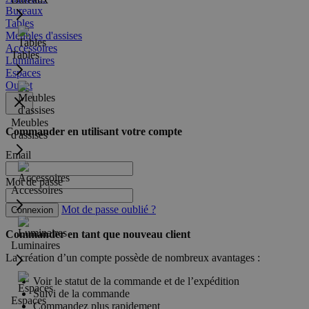
Bureaux
Tables
Meubles d'assises
Accessoires
Tables
Luminaires
Espaces
Outlet
Meubles
Commander en utilisant votre compte
d'assises
Email
Mot de passe
Accessoires
Mot de passe oublié ?
Connexion
Commander en tant que nouveau client
Luminaires
La création d’un compte possède de nombreux avantages :
Voir le statut de la commande et de l’expédition
Suivi de la commande
Espaces
Commandez plus rapidement