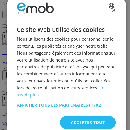
5
Articles
×
DUTCH
Filtre
Longueur:
100 cm
FRENCH
Hauteur:
140 cm
Ce site Web utilise des cookies
Largeur/profondeur:
40 cm
Nous utilisons des cookies pour personnaliser le
contenu, les publicités et analyser notre trafic.
Nous partageons également des informations sur
Livraison rapide
votre utilisation de notre site avec nos
Vaisselier Göteborg
partenaires de publicité et d"analyse qui peuvent
€
359,00
€
471,00
les combiner avec d"autres informations que
vous leur avez fournies ou qu"ils ont collectées
Longueur:
100 cm
lors de votre utilisation de leurs services.
En
Hauteur:
184 cm
Largeur/profondeur:
40 cm
savoir plus
AFFICHER TOUS LES PARTENAIRES
(1702) →
Livraison rapide
ACCEPTER TOUT
Vaisselier Easy 101cm, 4 portes & 1 tiroir - blanc
€
249,00
€
303,00