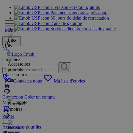
Livraison et retour gratuits
Paiement sans frais après coup
30 jours de délai de rétractation
2 ans de garantie
Service client & conseils de qualité
Menu
FR
Lits
NL
Cherchez
Accessoires
pour
Contactez nous
Ma liste d'envies
lits
Connexion
Créer un compte
Mon Compte
Armoires
Panier
Lits
Accessoires pour lits
Armoires
Bureaux