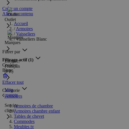
Créer un compte
Allez au contenu
Outlet
Accueil
/
Armoires
/
Vaisseliers
/
Vaisseliers Blanc
Marques
Filtrer par
Filtrage actif
(1)
Langue:
Couleur
Français
Blanc
(FR)
Effacer tout
Mon
Catégorie
compte
Armoires
Service
Armoires de chambre
client
Armoires chambre enfant
Tables de chevet
Commodes
Meubles tv