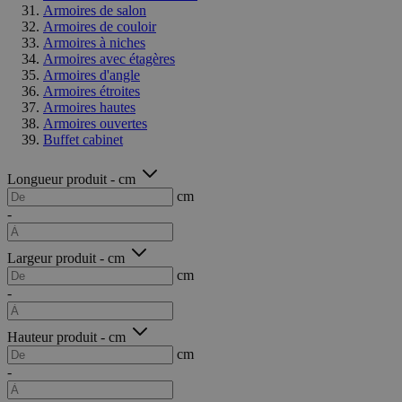
Armoires de salon
Armoires de couloir
Armoires à niches
Armoires avec étagères
Armoires d'angle
Armoires étroites
Armoires hautes
Armoires ouvertes
Buffet cabinet
Longueur produit - cm
cm
-
Largeur produit - cm
cm
-
Hauteur produit - cm
cm
-