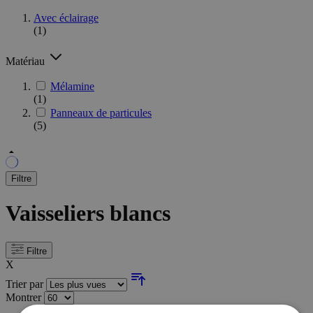
Avec éclairage
(1)
Matériau
Mélamine
(1)
Panneaux de particules
(5)
Filtre
Vaisseliers blancs
Filtre
X
Trier par
Montrer