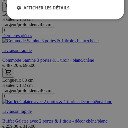
AFFICHER LES DÉTAILS
Longueur:
93 cm
Hauteur:
150 cm
Largeur/profondeur:
42 cm
Dernières pièces
Livraison rapide
Commode Samine 3 portes & 1 tiroir - blanc/chêne
€
487,20
€
696,00
Longueur:
83 cm
Hauteur:
182 cm
Largeur/profondeur:
40 cm
Livraison rapide
Buffet Galatee avec 2 portes & 1 tiroir - décor chêne/blanc
€
259,00
€
315,00