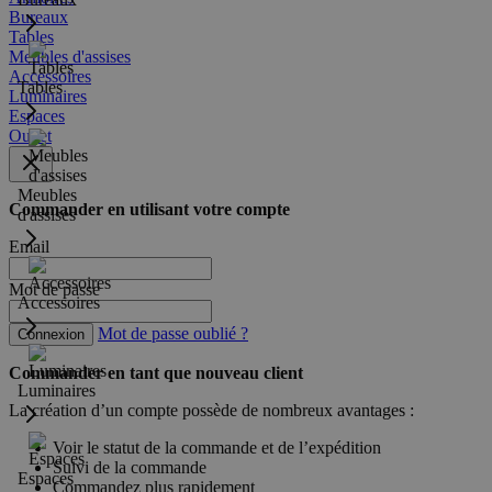
Bureaux
Tables
Meubles d'assises
Accessoires
Tables
Luminaires
Espaces
Outlet
Meubles
Commander en utilisant votre compte
d'assises
Email
Mot de passe
Accessoires
Mot de passe oublié ?
Connexion
Commander en tant que nouveau client
Luminaires
La création d’un compte possède de nombreux avantages :
Voir le statut de la commande et de l’expédition
Suivi de la commande
Espaces
Commandez plus rapidement