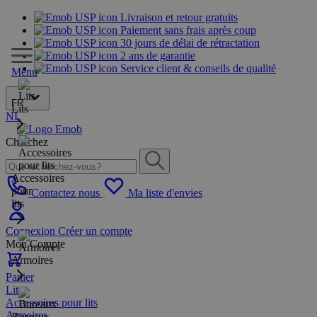
Livraison et retour gratuits
Paiement sans frais après coup
30 jours de délai de rétractation
2 ans de garantie
Service client & conseils de qualité
Menu
FR
Lits
NL
Cherchez
Accessoires
pour
Contactez nous
Ma liste d'envies
lits
Connexion
Créer un compte
Mon Compte
Armoires
Panier
Lits
Accessoires pour lits
Armoires
Bureaux