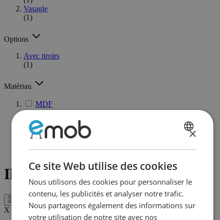
Vasagle
(1)
Options
Avec tiroirs
(1)
Matériau
MDF
(1)
Métal
×
(1)
DUTCH
Panneaux de particules
(1)
FRENCH
Ce site Web utilise des cookies
Ilôts de cuisine
Nous utilisons des cookies pour personnaliser le
contenu, les publicités et analyser notre trafic.
Filtre
Nous partageons également des informations sur
X
votre utilisation de notre site avec nos