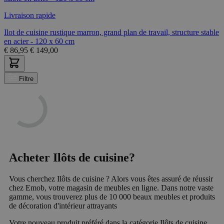
Livraison rapide
Ilot de cuisine rustique marron, grand plan de travail, structure stable
en acier - 120 x 60 cm
€
86,95
€
149,00
Filtre
Acheter Ilôts de cuisine?
Vous cherchez Ilôts de cuisine ? Alors vous êtes assuré de réussir
chez Emob, votre magasin de meubles en ligne. Dans notre vaste
gamme, vous trouverez plus de 10 000 beaux meubles et produits
de décoration d'intérieur attrayants
Votre nouveau produit préféré dans la catégorie Ilôts de cuisine