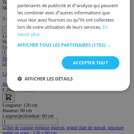
Trier par
partenaires de publicité et d"analyse qui peuvent
Montrer
les combiner avec d"autres informations que
2
Articles
vous leur avez fournies ou qu"ils ont collectées
lors de votre utilisation de leurs services.
En
Filtre
savoir plus
Longueur:
122 cm
Hauteur:
94 cm
AFFICHER TOUS LES PARTENAIRES
(1702) →
Largeur/profondeur:
70 cm
Dernières pièces
ACCEPTER TOUT
Livraison rapide
AFFICHER LES DÉTAILS
Ilot de cuisine Chili | 122,7 x 70,1 x 94 cm | Chêne noir
€
286,40
€
358,00
Longueur:
120 cm
Hauteur:
90 cm
Largeur/profondeur:
60 cm