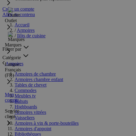
Créer un compte
Allez au contenu
Outlet
Accueil
/
Armoires
/
Ilôts de cuisine
Marques
Filtrer par
Catégorie
Armoires
Langue:
Français
Armoires de chambre
(FR)
Armoires chambre enfant
Tables de chevet
Commodes
Mon
Meubles tv
compte
Bahuts
Highboards
Service
Armoires vitrées
client
Vaisseliers
Armoires à vin & porte-bouteilles
Armoires d'appoint
Bibliothèques