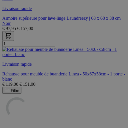
Livraison rapide
Armoire supérieure pour lave-linge Laundreezy | 68 x 68 x 38 cm |
Noir
€
97,95
€
157,00
Livraison rapide
Rehausse pour meuble de buanderie Linea - 50x67x58cm - 1 porte -
blanc
€
119,00
€
151,00
Filtre