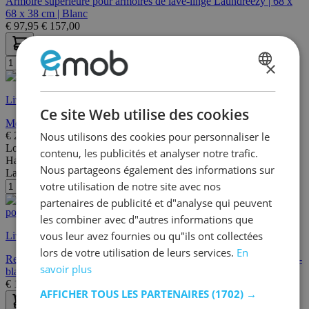
Armoire supérieure pour armoires de lave-linge Laundreezy | 68 x
68 x 38 cm | Blanc
€
97,95
€
157,00
×
DUTCH
Livraison rapide
FRENCH
Ce site Web utilise des cookies
Meuble de rangement Linea - 50x67x142cm - 2 portes - blanc
€
299,00
€
368,00
Nous utilisons des cookies pour personnaliser le
Longueur:
66 cm
contenu, les publicités et analyser notre trafic.
Hauteur:
58 cm
Nous partageons également des informations sur
Largeur/profondeur:
67 cm
votre utilisation de notre site avec nos
partenaires de publicité et d"analyse qui peuvent
les combiner avec d"autres informations que
vous leur avez fournies ou qu"ils ont collectées
Livraison rapide
lors de votre utilisation de leurs services.
En
Rehausse pour meuble de buanderie Linea - 66x67x58cm - 1 porte -
savoir plus
blanc
€
149,00
€
188,00
AFFICHER TOUS LES PARTENAIRES
(1702) →