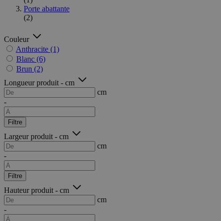
Porte abattante
(2)
Couleur
Anthracite
(1)
Blanc
(6)
Brun
(2)
Longueur produit - cm
cm
-
Filtre
Largeur produit - cm
cm
-
Filtre
Hauteur produit - cm
cm
-