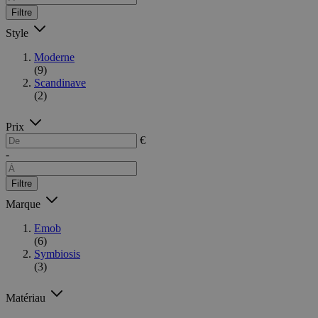
Filtre
Style
Moderne
(9)
Scandinave
(2)
Prix
€
-
Filtre
Marque
Emob
(6)
Symbiosis
(3)
Matériau