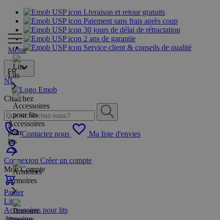
Livraison et retour gratuits
Paiement sans frais après coup
30 jours de délai de rétractation
2 ans de garantie
Service client & conseils de qualité
Menu
FR
Lits
NL
Cherchez
Accessoires
pour
Contactez nous
Ma liste d'envies
lits
Connexion
Créer un compte
Mon Compte
Armoires
Panier
Lits
Accessoires pour lits
Armoires
Bureaux