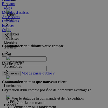
Bureaux
Tables
Meubles d'assises
Accessoires
Tables
Luminaires
Espaces
Outlet
Meubles
Commander en utilisant votre compte
d'assises
Email
Mot de passe
Accessoires
Mot de passe oublié ?
Connexion
Commander en tant que nouveau client
Luminaires
La création d’un compte possède de nombreux avantages :
Voir le statut de la commande et de l’expédition
Suivi de la commande
Espaces
Commandez plus rapidement