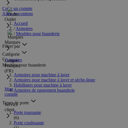
Créer un compte
Allez au contenu
Outlet
Accueil
/
Armoires
/
Meubles pour buanderie
Marques
Filtrer par
Catégorie
Armoires
Langue:
Meubles pour buanderie
Français
(FR)
Armoires pour machine à laver
Armoires pour machine à laver et sèche-linge
Habillages pour machine à laver
Mon
Armoires de rangement buanderie
compte
Types de porte
Service
client
Porte tournante
(6)
Porte coulissante
(1)