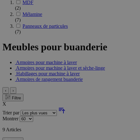
MDF
(2)
Mélamine
(7)
Panneaux de particules
(7)
Meubles pour buanderie
Armoires pour machine à laver
Armoires pour machine à laver et sèche-linge
Habillages pour machine à laver
Armoires de rangement buanderie
‹
›
Filtre
X
Trier par
Montrer
9
Articles