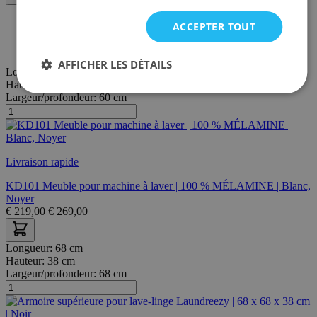
30 jours de délai de rétractation
ACCEPTER TOUT
Livraison et retour gratuits
Paiement sans frais après coup ou en plusieurs fois
AFFICHER LES DÉTAILS
Longueur:
65 cm
Hauteur:
183 cm
Largeur/profondeur:
60 cm
Livraison rapide
KD101 Meuble pour machine à laver | 100 % MÉLAMINE | Blanc,
Noyer
€
219,00
€
269,00
Longueur:
68 cm
Hauteur:
38 cm
Largeur/profondeur:
68 cm