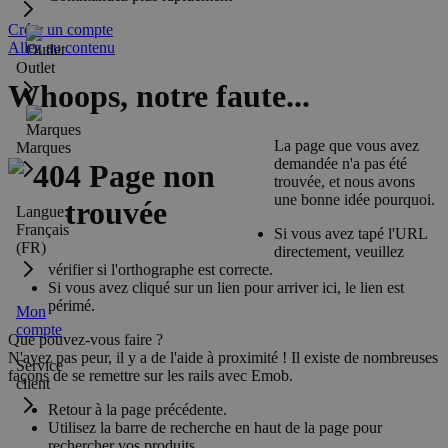
Créer un compte
Allez au contenu
Outlet
Whoops, notre faute...
La page que vous avez
Marques
demandée n'a pas été
trouvée, et nous avons
une bonne idée pourquoi.
Langue:
Français
Si vous avez tapé l'URL
(FR)
directement, veuillez
vérifier si l'orthographe est correcte.
Si vous avez cliqué sur un lien pour arriver ici, le lien est
périmé.
Mon
compte
Que pouvez-vous faire ?
N'ayez pas peur, il y a de l'aide à proximité ! Il existe de nombreuses
Service
façons de se remettre sur les rails avec Emob.
client
Retour à la page précédente.
Utilisez la barre de recherche en haut de la page pour
rechercher vos produits.