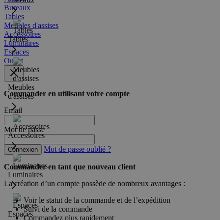
Bureaux
Tables
Meubles d'assises
Accessoires
Tables
Luminaires
Espaces
Outlet
Meubles
Commander en utilisant votre compte
d'assises
Email
Mot de passe
Accessoires
Mot de passe oublié ?
Connexion
Commander en tant que nouveau client
Luminaires
La création d’un compte possède de nombreux avantages :
Voir le statut de la commande et de l’expédition
Suivi de la commande
Espaces
Commandez plus rapidement