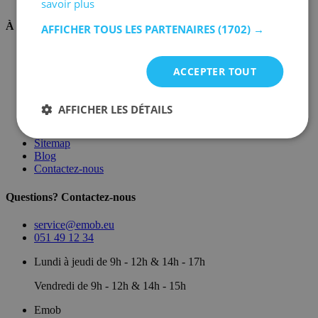
savoir plus
À propos de nous
AFFICHER TOUS LES PARTENAIRES
(1702) →
Sur nous
Dépôt
ACCEPTER TOUT
Marques
Salle d'exposition
Conditions générales
AFFICHER LES DÉTAILS
Mentions légales
Politique de confidentialité
Sitemap
Blog
Contactez-nous
Questions? Contactez-nous
service@emob.eu
051 49 12 34
Lundi à jeudi de 9h - 12h & 14h - 17h
Vendredi de 9h - 12h & 14h - 15h
Emob