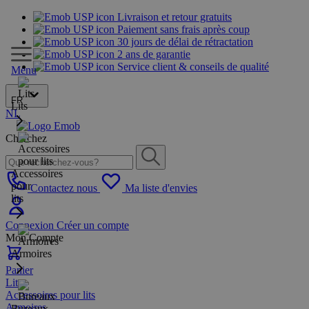
Livraison et retour gratuits
Paiement sans frais après coup
30 jours de délai de rétractation
2 ans de garantie
Service client & conseils de qualité
Menu
FR
Lits
NL
Cherchez
Accessoires
pour
Contactez nous
Ma liste d'envies
lits
Connexion
Créer un compte
Mon Compte
Armoires
Panier
Lits
Accessoires pour lits
Armoires
Bureaux