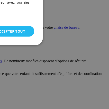
leur avez fournies
ent suffisamment d’espace pour votre
chaise de bureau
.
CCEPTER TOUT
 ou tiroirs.
 au style de la chambre.
es
. De nombreux modèles disposent d’options de sécurité
ce que votre enfant ait suffisamment d’équilibre et de coordination