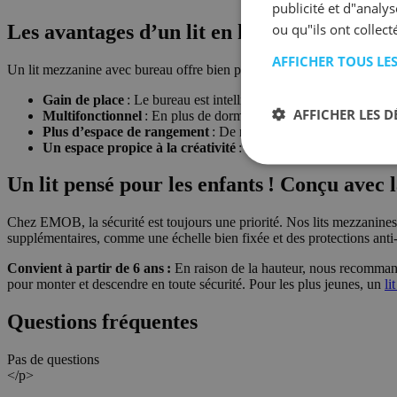
publicité et d"analy
ou qu"ils ont collect
Les avantages d’un lit en hauteur avec bur
AFFICHER TOUS LE
Un lit mezzanine avec bureau offre bien plus qu’un simple espace de 
Gain de place
: Le bureau est intelligemment intégré sous le li
AFFICHER LES D
Multifonctionnel
: En plus de dormir, il y a de la place pour étu
Plus d’espace de rangement
: De nombreux modèles offrent 
Un espace propice à la créativité
: Grâce à un aménagement eff
Un lit pensé pour les enfants ! Conçu avec l
Chez EMOB, la sécurité est toujours une priorité. Nos lits mezzanines 
supplémentaires, comme une échelle bien fixée et des protections anti
Convient à partir de 6 ans :
En raison de la hauteur, nous recommando
pour monter et descendre en toute sécurité. Pour les plus jeunes, un
li
Questions fréquentes
Pas de questions
</p>