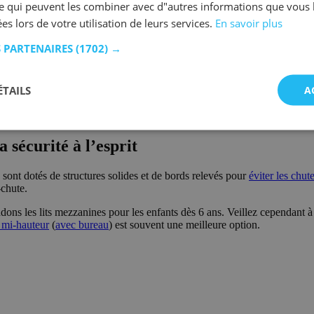
se qui peuvent les combiner avec d"autres informations que vous 
ées lors de votre utilisation de leurs services.
En savoir plus
eau intégré
S PARTENAIRES
(1702) →
couchage. Voici quelques avantages essentiels :
t, ce qui permet de gagner de la place dans la chambre. Il reste égalem
ÉTAILS
A
dier, jouer ou se détendre, idéal pour les enfants et les adolescents.
des
solutions de rangement supplémentaires
comme des étagères, armoires
icace, il reste de la place pour d’autres meubles ou accessoires adaptés
a sécurité à l’esprit
sont dotés de structures solides et de bords relevés pour
éviter les chut
-chute.
ns les lits mezzanines pour les enfants dès 6 ans. Veillez cependant à 
t mi-hauteur
(
avec bureau
) est souvent une meilleure option.