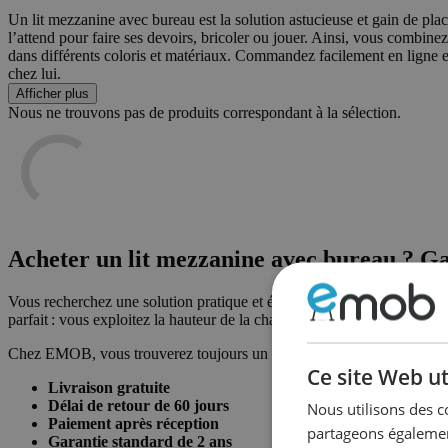
Un lit mezzanine avec bureau est la solution astucieuse et gain de pla
l’attend pour faire ses devoirs, bricoler ou jouer. Ainsi, vous combin
dans différents coloris et matériaux. Commandez facilement en ligne et 
chez lui.
Afficher plus
Nous ne trouvons pas de produits correspondant à la sélection.
Acheter un lit mezzanine avec bureau ? Ga
Vous recherchez une solution pratique et élégante pour une chambre d’e
parfait : vous exploitez la hauteur de la chambre de manière optimale, 
Chez EMOB, vous trouverez toujours un
lit mezzanine
qui répond à vo
Ce site Web ut
Livraison gratuite
Délai de retour de 60 jours
Nous utilisons des c
Paiement après réception
partageons également
Garantie standard de 2 ans