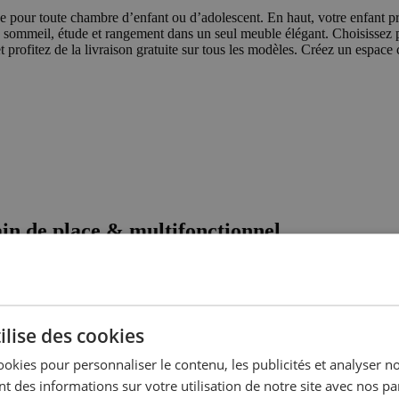
ce pour toute chambre d’enfant ou d’adolescent. En haut, votre enfant pr
ez sommeil, étude et rangement dans un seul meuble élégant. Choisissez 
profitez de la livraison gratuite sur tous les modèles. Créez un espace 
in de place & multifonctionnel
nfant, d’ado ou d’étudiant ? Alors, un lit mezzanine avec bureau est le
ce qui laisse plus d’espace pour jouer, étudier ou se détendre.
s envies, grâce à notre large sélection de tailles, matériaux et styles. D
ilise des cookies
ookies pour personnaliser le contenu, les publicités et analyser no
 des informations sur votre utilisation de notre site avec nos pa