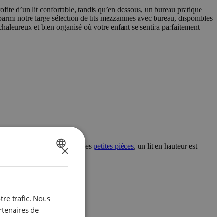
ofite d’un lit confortable, tandis qu’en dessous, un bureau pratique
parmi notre large sélection de lits mezzanines avec bureau, disponibles
chaleureux et bien organisé où votre enfant se sentira parfaitement
 choix idéal ! Surtout dans les
petites pièces
, un lit en hauteur est
×
DUTCH
e plus, vous profitez de :
FRENCH
tre trafic. Nous
rtenaires de