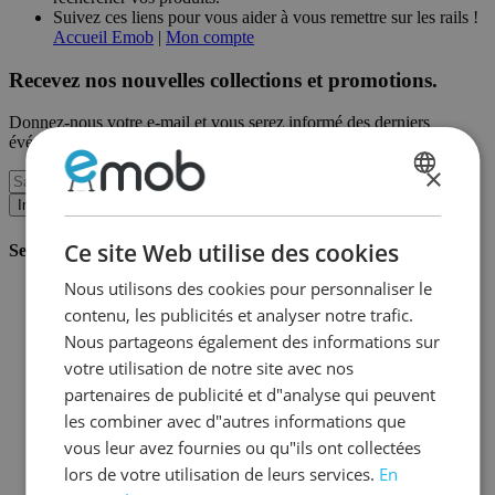
Suivez ces liens pour vous aider à vous remettre sur les rails !
Accueil Emob
|
Mon compte
Recevez nos nouvelles collections et promotions.
Donnez-nous votre e-mail et vous serez informé des derniers
événements sur une base mensuelle.
×
DUTCH
Inscription
FRENCH
Ce site Web utilise des cookies
Service client
Nous utilisons des cookies pour personnaliser le
Commander chez Emob
contenu, les publicités et analyser notre trafic.
Modalités de paiement
Livraison et expédition
Nous partageons également des informations sur
Service et garantie
votre utilisation de notre site avec nos
Annuler ou retourner
partenaires de publicité et d"analyse qui peuvent
Réclamations
Astuces de montage
les combiner avec d"autres informations que
Conseils d'entretien
vous leur avez fournies ou qu"ils ont collectées
Mot de passe oublié?
lors de votre utilisation de leurs services.
En
FAQ
Stockage & Fulfilment