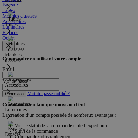
Bureaux
Tables
Meubles d'assises
Accessoires
Tables
Luminaires
Espaces
Outlet
Meubles
Commander en utilisant votre compte
d'assises
Email
Mot de passe
Accessoires
Mot de passe oublié ?
Connexion
Commander en tant que nouveau client
Luminaires
La création d’un compte possède de nombreux avantages :
Voir le statut de la commande et de l’expédition
Suivi de la commande
Espaces
Commandez plus rapidement