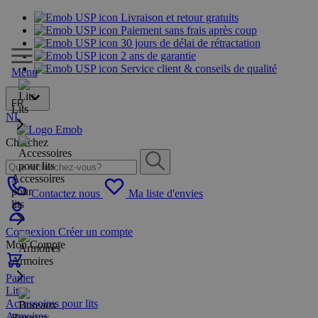
Livraison et retour gratuits
Paiement sans frais après coup
30 jours de délai de rétractation
2 ans de garantie
Service client & conseils de qualité
Menu
FR
Lits
NL
Cherchez
Accessoires
pour
Contactez nous
Ma liste d'envies
lits
Connexion
Créer un compte
Mon Compte
Armoires
Panier
Lits
Accessoires pour lits
Armoires
Bureaux