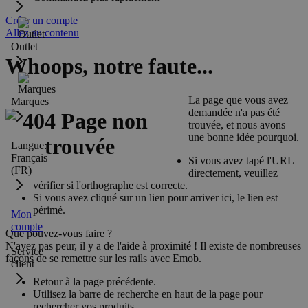
Créer un compte
Allez au contenu
Outlet
Whoops, notre faute...
La page que vous avez
Marques
demandée n'a pas été
trouvée, et nous avons
une bonne idée pourquoi.
Langue:
Français
Si vous avez tapé l'URL
(FR)
directement, veuillez
vérifier si l'orthographe est correcte.
Si vous avez cliqué sur un lien pour arriver ici, le lien est
périmé.
Mon
compte
Que pouvez-vous faire ?
N'ayez pas peur, il y a de l'aide à proximité ! Il existe de nombreuses
Service
façons de se remettre sur les rails avec Emob.
client
Retour à la page précédente.
Utilisez la barre de recherche en haut de la page pour
rechercher vos produits.