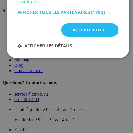
savoir plus
À propos de nous
AFFICHER TOUS LES PARTENAIRES
(1702) →
Sur nous
Dépôt
ACCEPTER TOUT
Marques
Salle d'exposition
Conditions générales
AFFICHER LES DÉTAILS
Mentions légales
Politique de confidentialité
Sitemap
Blog
Contactez-nous
Questions? Contactez-nous
service@emob.eu
051 49 12 34
Lundi à jeudi de 9h - 12h & 14h - 17h
Vendredi de 9h - 12h & 14h - 15h
Emob