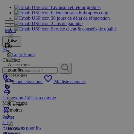
Livraison et retour gratuits
Paiement sans frais après coup
30 jours de délai de rétractation
2 ans de garantie
Service client & conseils de qualité
Menu
FR
Lits
NL
Cherchez
Accessoires
pour
Contactez nous
Ma liste d'envies
lits
Connexion
Créer un compte
Mon Compte
Armoires
Panier
Lits
Accessoires pour lits
Armoires
Bureaux