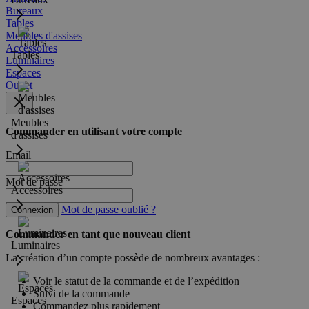
Bureaux
Tables
Meubles d'assises
Accessoires
Tables
Luminaires
Espaces
Outlet
Meubles
Commander en utilisant votre compte
d'assises
Email
Mot de passe
Accessoires
Mot de passe oublié ?
Connexion
Commander en tant que nouveau client
Luminaires
La création d’un compte possède de nombreux avantages :
Voir le statut de la commande et de l’expédition
Suivi de la commande
Espaces
Commandez plus rapidement