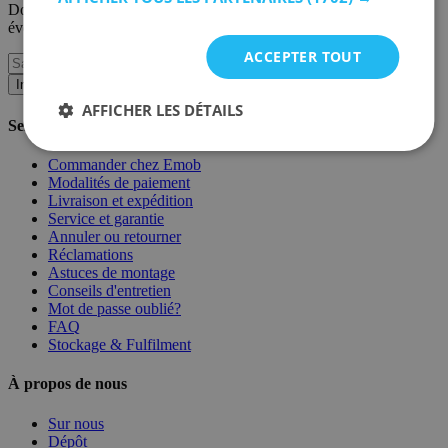
Donnez-nous votre e-mail et vous serez informé des derniers
événements sur une base mensuelle.
ACCEPTER TOUT
Inscription
AFFICHER LES DÉTAILS
Service client
Commander chez Emob
Modalités de paiement
Livraison et expédition
Service et garantie
Annuler ou retourner
Réclamations
Astuces de montage
Conseils d'entretien
Mot de passe oublié?
FAQ
Stockage & Fulfilment
À propos de nous
Sur nous
Dépôt