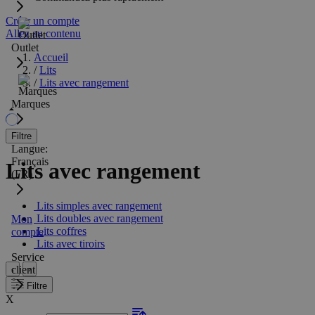
Créer un compte
Allez au contenu
Outlet
Accueil
/
Lits
/
Lits avec rangement
Marques
Filtre
Langue:
Français
Lits avec rangement
(FR)
Lits simples avec rangement
Lits doubles avec rangement
Mon
Lits coffres
compte
Lits avec tiroirs
Service
‹
›
client
Filtre
X