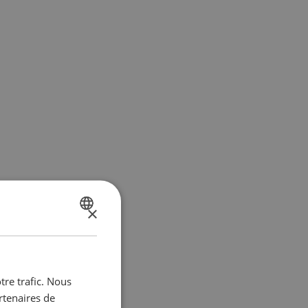
×
DUTCH
FRENCH
tre trafic. Nous
rtenaires de