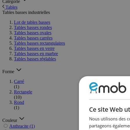
Catégorie
Tables
Tables basses industrielles
Lot de tables basses
Tables basses rondes
Tables basses ovales
Tables basses carrées
Tables basses rectangulaires
Tables basses en verre
Tables basses en marbre
Tables basses réglables
Forme
Carré
(1)
Rectangle
(10)
Rond
(1)
Ce site Web ut
Nous utilisons des c
Couleur
partageons également
Anthracite
(1)