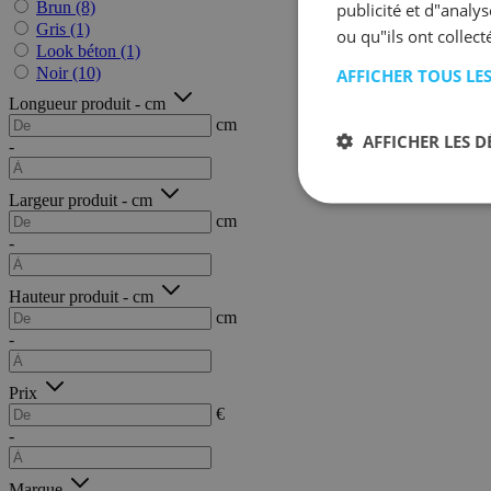
Brun
(8)
publicité et d"analy
Gris
(1)
ou qu"ils ont collect
Look béton
(1)
Noir
(10)
AFFICHER TOUS LE
Longueur produit - cm
cm
AFFICHER LES D
-
Largeur produit - cm
cm
-
Hauteur produit - cm
cm
-
Prix
€
-
Marque