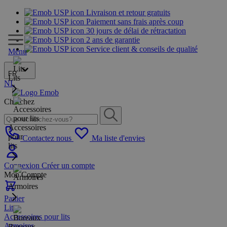
Livraison et retour gratuits
Paiement sans frais après coup
30 jours de délai de rétractation
2 ans de garantie
Service client & conseils de qualité
Menu
FR
Lits
NL
Cherchez
Accessoires
pour
Contactez nous
Ma liste d'envies
lits
Connexion
Créer un compte
Mon Compte
Armoires
Panier
Lits
Accessoires pour lits
Armoires
Bureaux