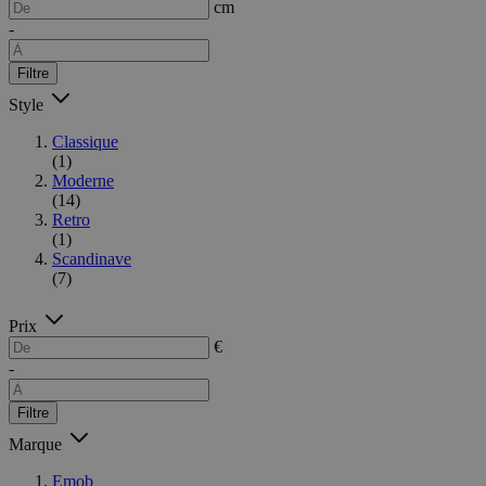
cm
-
Filtre
Style
Classique
(1)
Moderne
(14)
Retro
(1)
Scandinave
(7)
Prix
€
-
Filtre
Marque
Emob