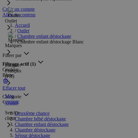
Créer un compte
Allez au contenu
Outlet
Accueil
/
Outlet
/
Chambre enfant déstockage
/
Chambre enfant déstockage Blanc
Marques
Filtrer par
Filtrage actif
(1)
Langue:
Couleur
Français
Blanc
(FR)
Effacer tout
Mon
Catégorie
compte
Outlet
Service
Deuxième chance
client
Chambre bébé déstockage
Chambre enfant déstockage
Chambre déstockage
Séjour déstockage