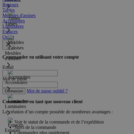
Bureaux
Tables
Meubles d'assises
Accessoires
Tables
Luminaires
Espaces
Outlet
Meubles
Commander en utilisant votre compte
d'assises
Email
Mot de passe
Accessoires
Mot de passe oublié ?
Connexion
Commander en tant que nouveau client
Luminaires
La création d’un compte possède de nombreux avantages :
Voir le statut de la commande et de l’expédition
Suivi de la commande
Espaces
Commandez plus rapidement