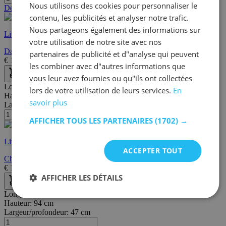
Nous utilisons des cookies pour personnaliser le
Dernières pièces
contenu, les publicités et analyser notre trafic.
Nous partageons également des informations sur
Livraison rapide
votre utilisation de notre site avec nos
Dardanos Bureau d'étude | 100 % MÉLAMINE | Blanc
partenaires de publicité et d"analyse qui peuvent
€
143,96
€
189,00
les combiner avec d"autres informations que
vous leur avez fournies ou qu"ils ont collectées
Longueur:
58 cm
lors de votre utilisation de leurs services.
En
Hauteur:
91 cm
savoir plus
Largeur/profondeur:
58 cm
AFFICHER TOUS LES PARTENAIRES
(1702) →
Livraison rapide
ACCEPTER TOUT
Chaise de bureau Noria - blanc
€
185,00
€
299,00
AFFICHER LES DÉTAILS
Longueur:
57 cm
Hauteur:
94 cm
Largeur/profondeur:
47 cm