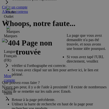
Créer un compte
Allez au contenu
Outlet
Whoops, notre faute...
La page que vous avez
Marques
demandée n'a pas été
trouvée, et nous avons
une bonne idée pourquoi.
Langue:
Français
Si vous avez tapé l'URL
(FR)
directement, veuillez
vérifier si l'orthographe est correcte.
Si vous avez cliqué sur un lien pour arriver ici, le lien est
périmé.
Mon
compte
Que pouvez-vous faire ?
N'ayez pas peur, il y a de l'aide à proximité ! Il existe de nombreuses
Service
façons de se remettre sur les rails avec Emob.
client
Retour à la page précédente.
Utilisez la barre de recherche en haut de la page pour
rechercher vos produits.