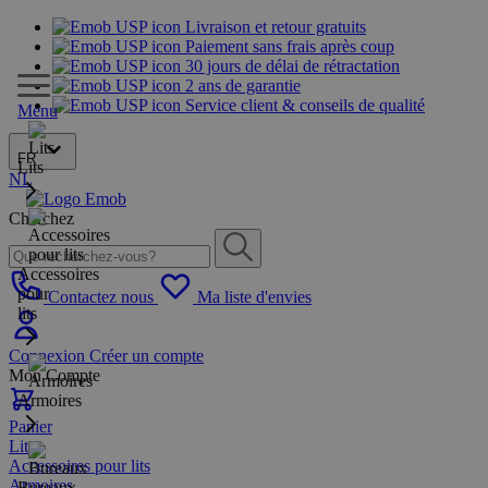
Livraison et retour gratuits
Paiement sans frais après coup
30 jours de délai de rétractation
2 ans de garantie
Service client & conseils de qualité
Menu
FR
Lits
NL
Cherchez
Accessoires
pour
Contactez nous
Ma liste d'envies
lits
Connexion
Créer un compte
Mon Compte
Armoires
Panier
Lits
Accessoires pour lits
Armoires
Bureaux