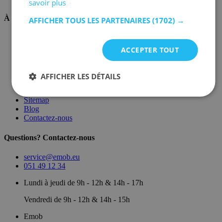
savoir plus
À propos de nous
AFFICHER TOUS LES PARTENAIRES
(1702) →
Sur nous
Dépôt
ACCEPTER TOUT
Marques
Salle d'exposition
Conditions générales
AFFICHER LES DÉTAILS
Mentions légales
Politique de confidentialité
Sitemap
Blog
Contactez-nous
Questions? Contactez-nous
service@emob.eu
051 49 12 34
Lundi à jeudi de 9h - 12h & 14h - 17h
Vendredi de 9h - 12h & 14h - 15h
Emob