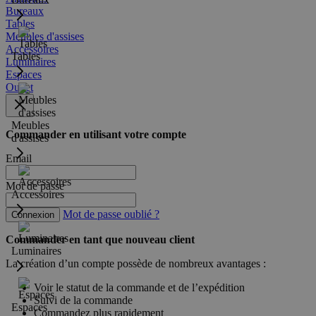
Bureaux
Tables
Meubles d'assises
Accessoires
Tables
Luminaires
Espaces
Outlet
Meubles
Commander en utilisant votre compte
d'assises
Email
Mot de passe
Accessoires
Mot de passe oublié ?
Connexion
Commander en tant que nouveau client
Luminaires
La création d’un compte possède de nombreux avantages :
Voir le statut de la commande et de l’expédition
Suivi de la commande
Espaces
Commandez plus rapidement