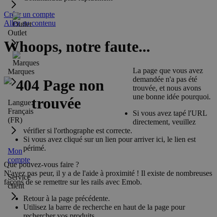
Créer un compte
Allez au contenu
Outlet
Whoops, notre faute...
La page que vous avez
Marques
demandée n'a pas été
trouvée, et nous avons
une bonne idée pourquoi.
Langue:
Français
Si vous avez tapé l'URL
(FR)
directement, veuillez
vérifier si l'orthographe est correcte.
Si vous avez cliqué sur un lien pour arriver ici, le lien est
périmé.
Mon
compte
Que pouvez-vous faire ?
N'ayez pas peur, il y a de l'aide à proximité ! Il existe de nombreuses
Service
façons de se remettre sur les rails avec Emob.
client
Retour à la page précédente.
Utilisez la barre de recherche en haut de la page pour
rechercher vos produits.