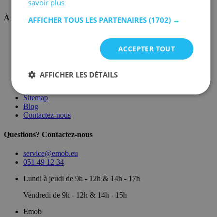
savoir plus
À propos de nous
AFFICHER TOUS LES PARTENAIRES
(1702) →
Sur nous
Dépôt
ACCEPTER TOUT
Marques
Salle d'exposition
Conditions générales
AFFICHER LES DÉTAILS
Mentions légales
Politique de confidentialité
Sitemap
Blog
Contactez-nous
Questions? Contactez-nous
service@emob.eu
051 49 12 34
Lundi à jeudi de 9h - 12h & 14h - 17h
Vendredi de 9h - 12h & 14h - 15h
Emob