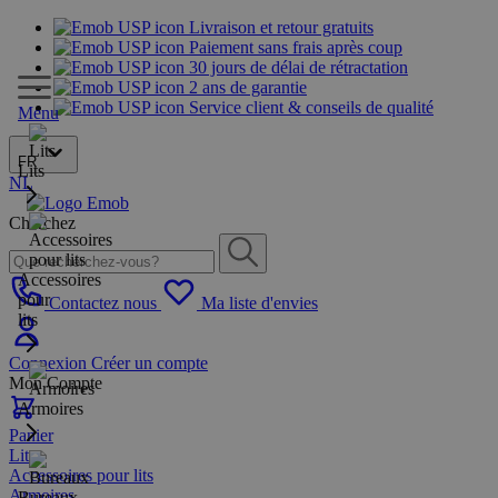
Livraison et retour gratuits
Paiement sans frais après coup
30 jours de délai de rétractation
2 ans de garantie
Service client & conseils de qualité
Menu
FR
Lits
NL
Cherchez
Accessoires
pour
Contactez nous
Ma liste d'envies
lits
Connexion
Créer un compte
Mon Compte
Armoires
Panier
Lits
Accessoires pour lits
Armoires
Bureaux