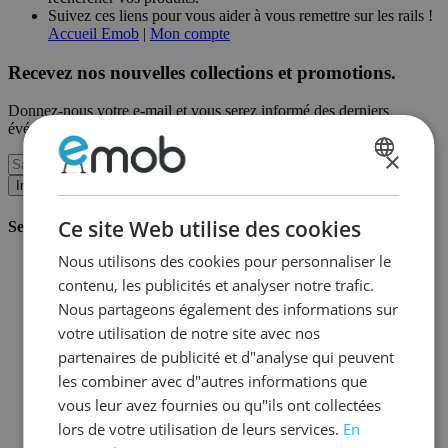
Suivez ces liens pour vous aider à vous remettre sur les rails !
Accueil Emob
|
Mon compte
Recevez nos nouvelles collections et promotions.
Donnez-nous votre e-mail et vous serez informé des derniers
événements sur une base mensuelle.
×
DUTCH
Inscription
FRENCH
Ce site Web utilise des cookies
Service client
Nous utilisons des cookies pour personnaliser le
Commander chez Emob
contenu, les publicités et analyser notre trafic.
Modalités de paiement
Livraison et expédition
Nous partageons également des informations sur
Service et garantie
votre utilisation de notre site avec nos
Annuler ou retourner
partenaires de publicité et d"analyse qui peuvent
Réclamations
Astuces de montage
les combiner avec d"autres informations que
Conseils d'entretien
vous leur avez fournies ou qu"ils ont collectées
Mot de passe oublié?
lors de votre utilisation de leurs services.
En
FAQ
Stockage & Fulfilment