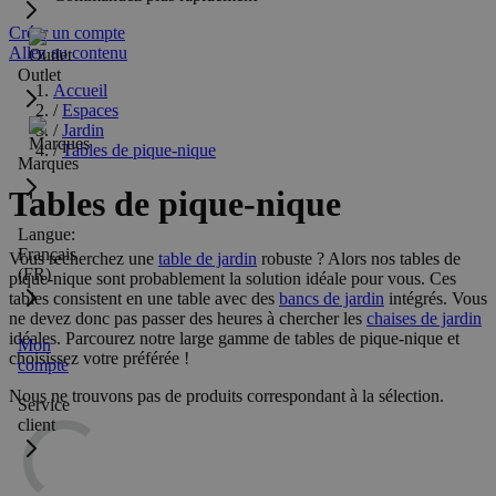
Créer un compte
Allez au contenu
Outlet
Accueil
/
Espaces
/
Jardin
/
Tables de pique-nique
Marques
Tables de pique-nique
Langue:
Français
Vous recherchez une
table de jardin
robuste ? Alors nos tables de
(FR)
pique-nique sont probablement la solution idéale pour vous. Ces
tables consistent en une table avec des
bancs de jardin
intégrés. Vous
ne devez donc pas passer des heures à chercher les
chaises de jardin
idéales. Parcourez notre large gamme de tables de pique-nique et
Mon
choisissez votre préférée !
compte
Nous ne trouvons pas de produits correspondant à la sélection.
Service
client