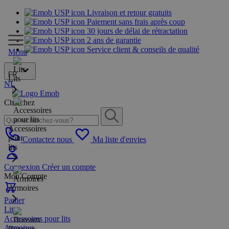
Livraison et retour gratuits
Paiement sans frais après coup
30 jours de délai de rétractation
2 ans de garantie
Service client & conseils de qualité
Menu
FR
Lits
NL
Cherchez
Accessoires
pour
Contactez nous
Ma liste d'envies
lits
Connexion
Créer un compte
Mon Compte
Armoires
Panier
Lits
Accessoires pour lits
Armoires
Bureaux