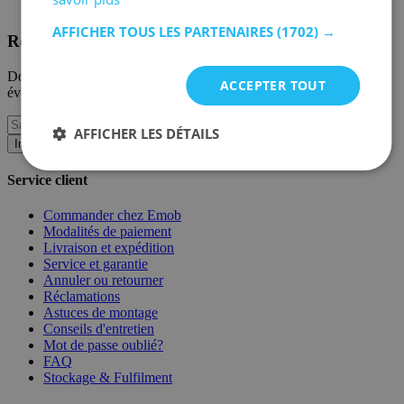
AFFICHER TOUS LES PARTENAIRES
(1702) →
Recevez nos nouvelles collections et promotions.
Donnez-nous votre e-mail et vous serez informé des derniers
ACCEPTER TOUT
événements sur une base mensuelle.
AFFICHER LES DÉTAILS
Inscription
Service client
Commander chez Emob
Modalités de paiement
Livraison et expédition
Service et garantie
Annuler ou retourner
Réclamations
Astuces de montage
Conseils d'entretien
Mot de passe oublié?
FAQ
Stockage & Fulfilment