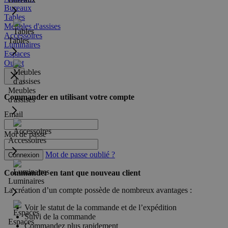
Bureaux
Tables
Meubles d'assises
Accessoires
Tables
Luminaires
Espaces
Outlet
Meubles
Commander en utilisant votre compte
d'assises
Email
Mot de passe
Accessoires
Mot de passe oublié ?
Connexion
Commander en tant que nouveau client
Luminaires
La création d’un compte possède de nombreux avantages :
Voir le statut de la commande et de l’expédition
Suivi de la commande
Espaces
Commandez plus rapidement