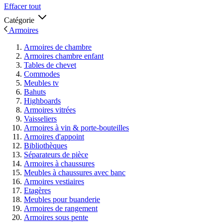
Effacer tout
Catégorie
Armoires
Armoires de chambre
Armoires chambre enfant
Tables de chevet
Commodes
Meubles tv
Bahuts
Highboards
Armoires vitrées
Vaisseliers
Armoires à vin & porte-bouteilles
Armoires d'appoint
Bibliothèques
Séparateurs de pièce
Armoires à chaussures
Meubles à chaussures avec banc
Armoires vestiaires
Etagères
Meubles pour buanderie
Armoires de rangement
Armoires sous pente