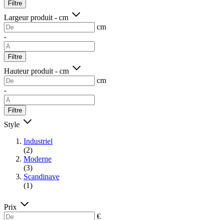
Filtre
Largeur produit - cm
cm
-
Filtre
Hauteur produit - cm
cm
-
Filtre
Style
Industriel
(2)
Moderne
(3)
Scandinave
(1)
Prix
€