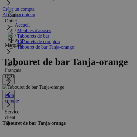
Créer un compte
Allez au contenu
Outlet
Accueil
/
Meubles d'assises
/
Tabourets de bar
/
Tabourets de comptoir
Marques
/
Tabouret de bar Tanja-orange
Tabouret de bar Tanja-orange
Langue:
Français
(FR)
Mon
compte
Service
client
Tabouret de bar Tanja-orange