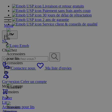
Livraison et retour gratuits
Paiement sans frais après coup
30 jours de délai de rétractation
2 ans de garantie
Service client & conseils de qualité
Menu
FR
Lits
NL
Cherchez
Accessoires
pour
Contactez nous
Ma liste d'envies
lits
Connexion
Créer un compte
Mon Compte
Armoires
Panier
Lits
Accessoires pour lits
Armoires
Bureaux