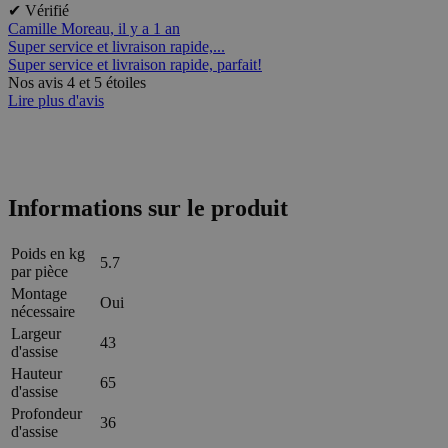
✔ Vérifié
Camille Moreau,
il y a 1 an
Super service et livraison rapide,...
Super service et livraison rapide, parfait!
Nos avis 4 et 5 étoiles
Lire plus d'avis
Informations sur le produit
Poids en kg
5.7
par pièce
Montage
Oui
nécessaire
Largeur
43
d'assise
Hauteur
65
d'assise
Profondeur
36
d'assise