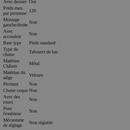
Avec dossier
Oui
Poids max.
120
par personne
Montage
Non
gauche/droite
Avec
Non
accoudoir
Base type
Pieds standard
Type de
Tabouret de bar
chaise
Matériau
Métal
Châssis
Matériau du
Velours
siège
Pivotant
Non
Chaise coque
Non
Avec des
Non
roues
Pour
Non
l'extérieur
Mécanisme
Non réglable
de réglage