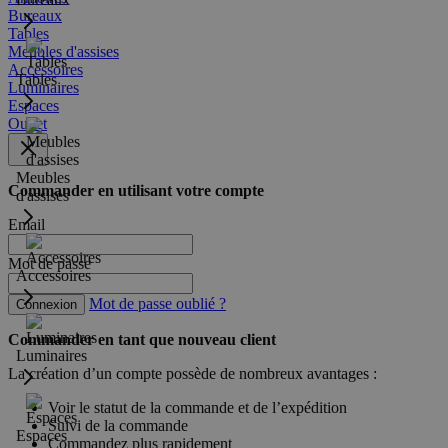
Bureaux
Tables
Meubles d'assises
Accessoires
Tables
Luminaires
Espaces
Outlet
Meubles
Commander en utilisant votre compte
d'assises
Email
Mot de passe
Accessoires
Mot de passe oublié ?
Connexion
Commander en tant que nouveau client
Luminaires
La création d’un compte possède de nombreux avantages :
Voir le statut de la commande et de l’expédition
Suivi de la commande
Espaces
Commandez plus rapidement