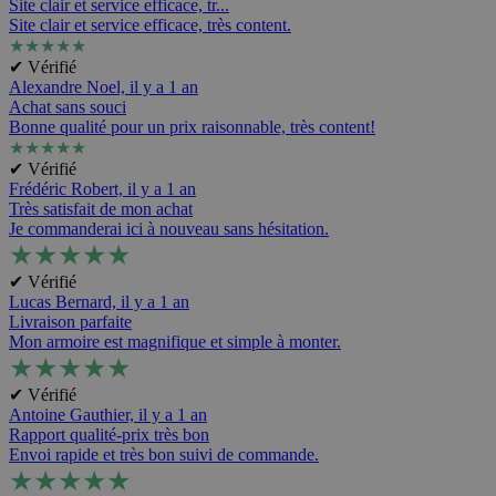
Site clair et service efficace, tr...
Site clair et service efficace, très content.
★
★
★
★
★
✔ Vérifié
Alexandre Noel,
il y a 1 an
Achat sans souci
Bonne qualité pour un prix raisonnable, très content!
★
★
★
★
★
✔ Vérifié
Frédéric Robert,
il y a 1 an
Très satisfait de mon achat
Je commanderai ici à nouveau sans hésitation.
★
★
★
★
★
✔ Vérifié
Lucas Bernard,
il y a 1 an
Livraison parfaite
Mon armoire est magnifique et simple à monter.
★
★
★
★
★
✔ Vérifié
Antoine Gauthier,
il y a 1 an
Rapport qualité-prix très bon
Envoi rapide et très bon suivi de commande.
★
★
★
★
★