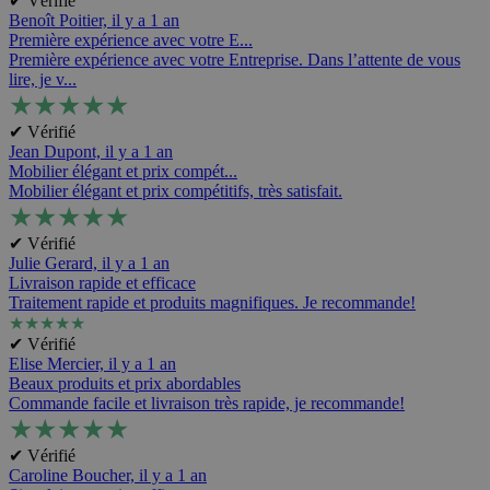
✔ Vérifié
Benoît Poitier,
il y a 1 an
Première expérience avec votre E...
Première expérience avec votre Entreprise. Dans l’attente de vous
lire, je v...
★
★
★
★
★
✔ Vérifié
Jean Dupont,
il y a 1 an
Mobilier élégant et prix compét...
Mobilier élégant et prix compétitifs, très satisfait.
★
★
★
★
★
✔ Vérifié
Julie Gerard,
il y a 1 an
Livraison rapide et efficace
Traitement rapide et produits magnifiques. Je recommande!
★
★
★
★
★
✔ Vérifié
Elise Mercier,
il y a 1 an
Beaux produits et prix abordables
Commande facile et livraison très rapide, je recommande!
★
★
★
★
★
✔ Vérifié
Caroline Boucher,
il y a 1 an