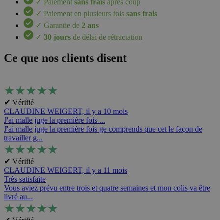
✓ Paiement
sans frais
après coup
✓ Paiement en plusieurs fois
sans frais
✓ Garantie de
2 ans
✓
30 jours
de délai de rétractation
Ce que nos clients disent
★
★
★
★
★
✔ Vérifié
CLAUDINE WEIGERT,
il y a 10 mois
J'ai malle juge la première fois ...
J'ai malle juge la première fois ge comprends que cet le façon de
travailler g...
★
★
★
★
★
✔ Vérifié
CLAUDINE WEIGERT,
il y a 11 mois
Très satisfaite
Vous aviez prévu entre trois et quatre semaines et mon colis va être
livré au...
★
★
★
★
★