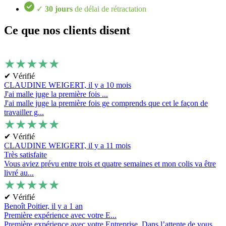
✓
30 jours
de délai de rétractation
Ce que nos clients disent
★
★
★
★
★
✔ Vérifié
CLAUDINE WEIGERT,
il y a 10 mois
J'ai malle juge la première fois ...
J'ai malle juge la première fois ge comprends que cet le façon de
travailler g...
★
★
★
★
★
✔ Vérifié
CLAUDINE WEIGERT,
il y a 11 mois
Très satisfaite
Vous aviez prévu entre trois et quatre semaines et mon colis va être
livré au...
★
★
★
★
★
✔ Vérifié
Benoît Poitier,
il y a 1 an
Première expérience avec votre E...
Première expérience avec votre Entreprise. Dans l’attente de vous