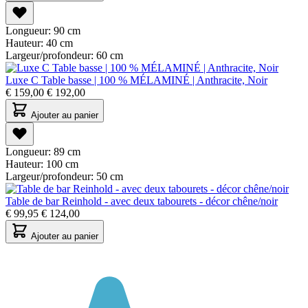
Longueur:
90 cm
Hauteur:
40 cm
Largeur/profondeur:
60 cm
Luxe C Table basse | 100 % MÉLAMINÉ | Anthracite, Noir
€
159,00
€
192,00
Ajouter au panier
Longueur:
89 cm
Hauteur:
100 cm
Largeur/profondeur:
50 cm
Table de bar Reinhold - avec deux tabourets - décor chêne/noir
€
99,95
€
124,00
Ajouter au panier