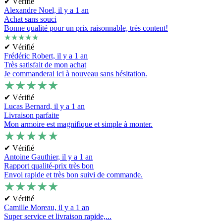
✔ Vérifié
Alexandre Noel,
il y a 1 an
Achat sans souci
Bonne qualité pour un prix raisonnable, très content!
★
★
★
★
★
✔ Vérifié
Frédéric Robert,
il y a 1 an
Très satisfait de mon achat
Je commanderai ici à nouveau sans hésitation.
★
★
★
★
★
✔ Vérifié
Lucas Bernard,
il y a 1 an
Livraison parfaite
Mon armoire est magnifique et simple à monter.
★
★
★
★
★
✔ Vérifié
Antoine Gauthier,
il y a 1 an
Rapport qualité-prix très bon
Envoi rapide et très bon suivi de commande.
★
★
★
★
★
✔ Vérifié
Camille Moreau,
il y a 1 an
Super service et livraison rapide,...