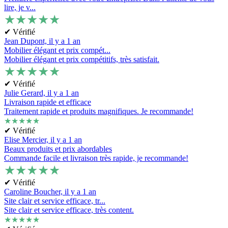
lire, je v...
★
★
★
★
★
✔ Vérifié
Jean Dupont,
il y a 1 an
Mobilier élégant et prix compét...
Mobilier élégant et prix compétitifs, très satisfait.
★
★
★
★
★
✔ Vérifié
Julie Gerard,
il y a 1 an
Livraison rapide et efficace
Traitement rapide et produits magnifiques. Je recommande!
★
★
★
★
★
✔ Vérifié
Elise Mercier,
il y a 1 an
Beaux produits et prix abordables
Commande facile et livraison très rapide, je recommande!
★
★
★
★
★
✔ Vérifié
Caroline Boucher,
il y a 1 an
Site clair et service efficace, tr...
Site clair et service efficace, très content.
★
★
★
★
★