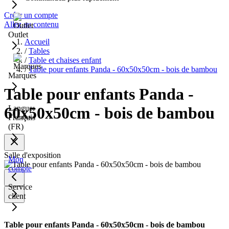
Créer un compte
Allez au contenu
Outlet
Accueil
/
Tables
/
Table et chaises enfant
/
Table pour enfants Panda - 60x50x50cm - bois de bambou
Marques
Table pour enfants Panda -
Langue:
60x50x50cm - bois de bambou
Français
(FR)
Salle d'exposition
Mon
compte
Service
client
Table pour enfants Panda - 60x50x50cm - bois de bambou