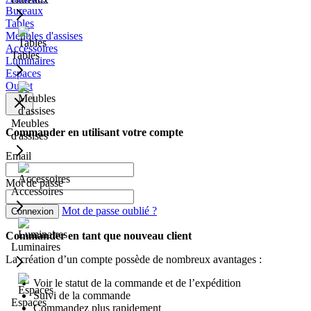
Bureaux
Tables
Meubles d'assises
Accessoires
Tables
Luminaires
Espaces
Outlet
Meubles
Commander en utilisant votre compte
d'assises
Email
Mot de passe
Accessoires
Mot de passe oublié ?
Connexion
Commander en tant que nouveau client
Luminaires
La création d’un compte possède de nombreux avantages :
Voir le statut de la commande et de l’expédition
Suivi de la commande
Espaces
Commandez plus rapidement