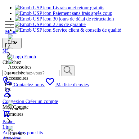
Livraison et retour gratuits
Paiement sans frais après coup
30 jours de délai de rétractation
2 ans de garantie
Service client & conseils de qualité
Menu
FR
Lits
NL
Cherchez
Accessoires
pour
Contactez nous
Ma liste d'envies
lits
Connexion
Créer un compte
Mon Compte
Armoires
Panier
Lits
Accessoires pour lits
Armoires
Bureaux