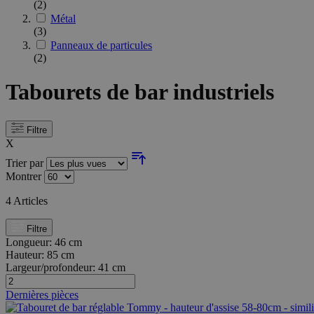
(2)
Métal
(3)
Panneaux de particules
(2)
Tabourets de bar industriels
Filtre
X
Trier par
Montrer
4
Articles
Filtre
Longueur:
46 cm
Hauteur:
85 cm
Largeur/profondeur:
41 cm
Dernières pièces