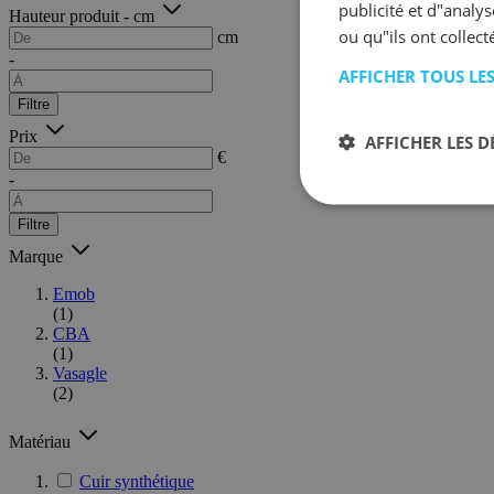
publicité et d"analy
Hauteur produit - cm
ou qu"ils ont collect
cm
-
AFFICHER TOUS LE
Filtre
Prix
AFFICHER LES D
€
-
Filtre
Marque
Emob
(1)
CBA
(1)
Vasagle
(2)
Matériau
Cuir synthétique