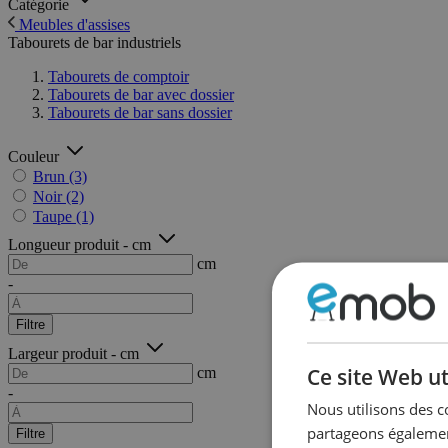
Catégorie
Meubles d'assises
Tabourets de bar industriels
Tabourets de comptoir
Tabourets de bar avec dossier
Tabourets de bar sans dossier
Couleur
Brun
(3)
Noir
(2)
Taupe
(1)
Longueur produit - cm
cm
-
Filtre
Largeur produit - cm
Ce site Web ut
cm
-
Nous utilisons des c
partageons également
Filtre