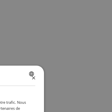
×
DUTCH
FRENCH
tre trafic. Nous
rtenaires de