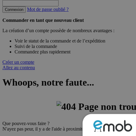
Mot de passe oublié ?
Connexion
Commander en tant que nouveau client
La création d’un compte possède de nombreux avantages :
Voir le statut de la commande et de l’expédition
Suivi de la commande
Commandez plus rapidement
Créer un compte
Allez au contenu
Whoops, notre faute...
Que pouvez-vous faire ?
N'ayez pas peur, il y a de l'aide à proximité ! Il existe de nombreuses 