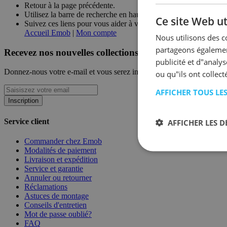
Retour à la page précédente.
Utilisez la barre de recherche en haut de la page pour recherche
Ce site Web ut
Suivez ces liens pour vous aider à vous remettre sur les rails !
Accueil Emob
|
Mon compte
Nous utilisons des c
partageons également
Recevez nos nouvelles collections et promotions.
publicité et d"analy
Donnez-nous votre e-mail et vous serez informé des derniers événeme
ou qu"ils ont collect
AFFICHER TOUS LE
Inscription
Service client
AFFICHER LES D
Commander chez Emob
Modalités de paiement
Livraison et expédition
Service et garantie
Annuler ou retourner
Réclamations
Astuces de montage
Conseils d'entretien
Mot de passe oublié?
FAQ