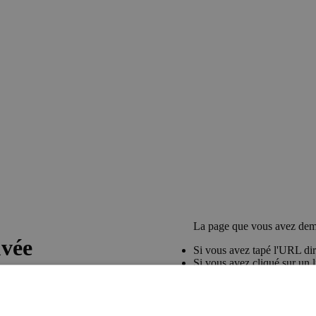
La page que vous avez dema
Si vous avez tapé l'URL dire
Si vous avez cliqué sur un li
façons de se remettre sur les rails avec Emob.