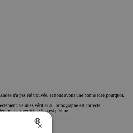
ndée n'a pas été trouvée, et nous avons une bonne idée pourquoi.
ctement, veuillez vérifier si l'orthographe est correcte.
en pour arriver ici, le lien est périmé.
×
DUTCH