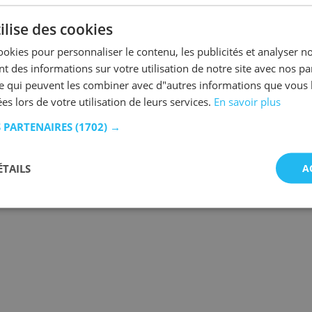
r vos produits.
ilise des cookies
ookies pour personnaliser le contenu, les publicités et analyser no
 des informations sur votre utilisation de notre site avec nos pa
se qui peuvent les combiner avec d"autres informations que vous 
nts sur une base mensuelle.
ées lors de votre utilisation de leurs services.
En savoir plus
S PARTENAIRES
(1702) →
ÉTAILS
A