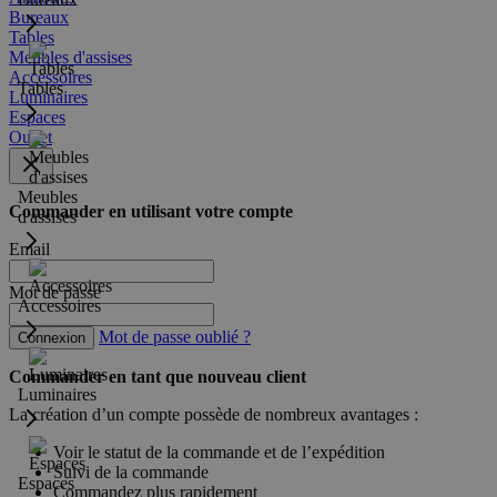
Bureaux
Tables
Meubles d'assises
Accessoires
Tables
Luminaires
Espaces
Outlet
Meubles
Commander en utilisant votre compte
d'assises
Email
Mot de passe
Accessoires
Mot de passe oublié ?
Connexion
Commander en tant que nouveau client
Luminaires
La création d’un compte possède de nombreux avantages :
Voir le statut de la commande et de l’expédition
Suivi de la commande
Espaces
Commandez plus rapidement