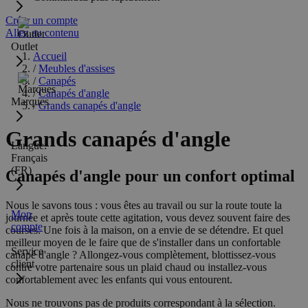
Créer un compte
Allez au contenu
Outlet
Accueil
/
Meubles d'assises
/
Canapés
/
Canapés d'angle
Marques
/
Grands canapés d'angle
Grands canapés d'angle
Langue:
Français
(FR)
Canapés d'angle pour un confort optimal
Nous le savons tous : vous êtes au travail ou sur la route toute la
Mon
journée et après toute cette agitation, vous devez souvent faire des
compte
courses. Une fois à la maison, on a envie de se détendre. Et quel
meilleur moyen de le faire que de s'installer dans un confortable
Service
canapé d'angle ? Allongez-vous complètement, blottissez-vous
client
contre votre partenaire sous un plaid chaud ou installez-vous
confortablement avec les enfants qui vous entourent.
Nous ne trouvons pas de produits correspondant à la sélection.