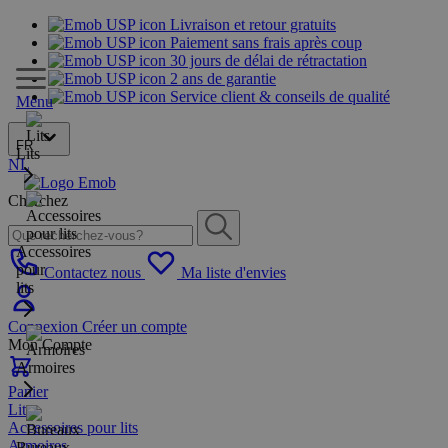
Livraison et retour gratuits
Paiement sans frais après coup
30 jours de délai de rétractation
2 ans de garantie
Service client & conseils de qualité
Menu
FR
Lits
NL
Cherchez
Accessoires
pour
Contactez nous
Ma liste d'envies
lits
Connexion
Créer un compte
Mon Compte
Armoires
Panier
Lits
Accessoires pour lits
Armoires
Bureaux