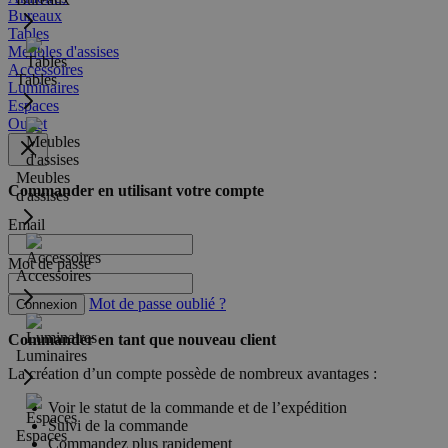
Bureaux
Tables
Meubles d'assises
Accessoires
Tables
Luminaires
Espaces
Outlet
Meubles
Commander en utilisant votre compte
d'assises
Email
Mot de passe
Accessoires
Mot de passe oublié ?
Connexion
Commander en tant que nouveau client
Luminaires
La création d’un compte possède de nombreux avantages :
Voir le statut de la commande et de l’expédition
Suivi de la commande
Espaces
Commandez plus rapidement