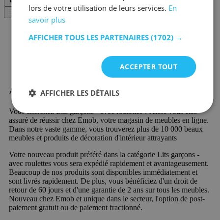
lors de votre utilisation de leurs services.
En
Filtre
savoir plus
AFFICHER TOUS LES PARTENAIRES
(1702) →
ACCEPTER TOUT
Acheter Lits garçons - avec roulettes?
AFFICHER LES DÉTAILS
Vous cherchez Lits garçons - avec roulettes ? Alors vous êtes
assuré de réussir chez Emob, votre magasin de meubles en ligne.
Dans notre vaste gamme, vous trouverez plus de 10 000 beaux
meubles et produits de décoration d'intérieur attrayants
Votre nouveau produit préféré dans la catégorie Lits garçons -
avec roulettes vous sera expédié rapidement et avantageusement.
Beaucoup de nos produits sont disponibles immédiatement et
sont livrés rapidement. De plus, vous bénéficiez d'un droit de
retour de 60 jours et d'une garantie de 2 ans sur tous les meubles.
Nouveau chez Emob et unique dans le secteur, l'option de post-
paiement gratuit ou de paiement fractionné.