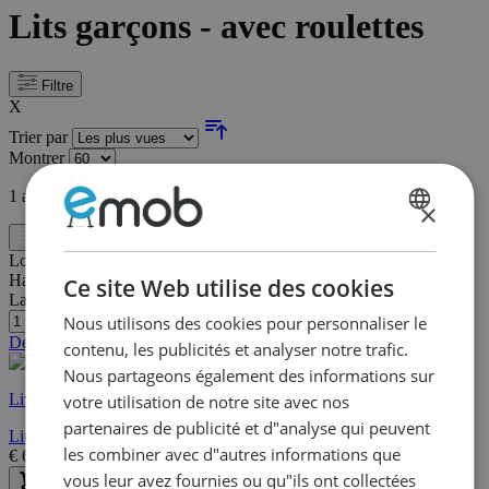
Lits garçons - avec roulettes
Filtre
X
Trier par
Montrer
1
article
×
DUTCH
Filtre
Longueur:
94 cm
FRENCH
Hauteur:
85 cm
Ce site Web utilise des cookies
Largeur/profondeur:
54 cm
Nous utilisons des cookies pour personnaliser le
Dernières pièces
contenu, les publicités et analyser notre trafic.
Nous partageons également des informations sur
Livraison rapide
votre utilisation de notre site avec nos
partenaires de publicité et d"analyse qui peuvent
Lit cododo Lavri - gris
les combiner avec d"autres informations que
€
63,60
€
318,00
vous leur avez fournies ou qu"ils ont collectées