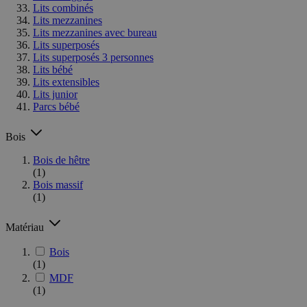
Lits combinés
Lits mezzanines
Lits mezzanines avec bureau
Lits superposés
Lits superposés 3 personnes
Lits bébé
Lits extensibles
Lits junior
Parcs bébé
Bois
Bois de hêtre
(1)
Bois massif
(1)
Matériau
Bois
(1)
MDF
(1)