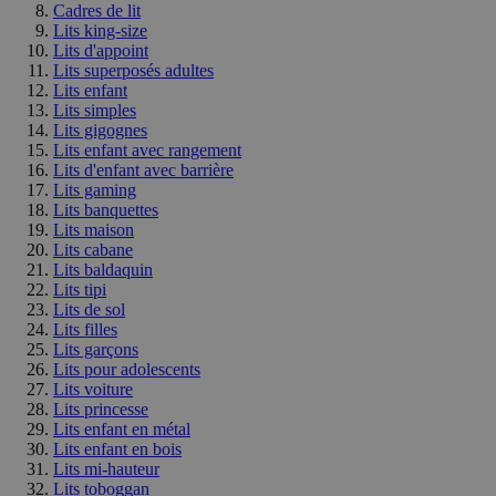
Cadres de lit
Lits king-size
Lits d'appoint
Lits superposés adultes
Lits enfant
Lits simples
Lits gigognes
Lits enfant avec rangement
Lits d'enfant avec barrière
Lits gaming
Lits banquettes
Lits maison
Lits cabane
Lits baldaquin
Lits tipi
Lits de sol
Lits filles
Lits garçons
Lits pour adolescents
Lits voiture
Lits princesse
Lits enfant en métal
Lits enfant en bois
Lits mi-hauteur
Lits toboggan