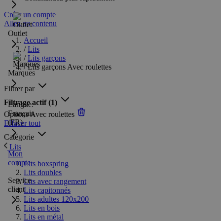
Créer un compte
Allez au contenu
Outlet
Accueil
/
Lits
/
Lits garçons
/
Lits garçons Avec roulettes
Marques
Filtrer par
Filtrage actif
(1)
Langue:
Français
Options
Avec roulettes
(FR)
Effacer tout
Catégorie
Lits
Mon
compte
Lits boxspring
Lits doubles
Service
Lits avec rangement
client
Lits capitonnés
Lits adultes 120x200
Lits en bois
Lits en métal