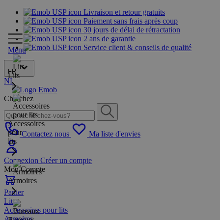
Livraison et retour gratuits
Paiement sans frais après coup
30 jours de délai de rétractation
2 ans de garantie
Service client & conseils de qualité
Menu
FR
Lits
NL
Cherchez
Accessoires
pour
Contactez nous
Ma liste d'envies
lits
Connexion
Créer un compte
Mon Compte
Armoires
Panier
Lits
Accessoires pour lits
Armoires
Bureaux