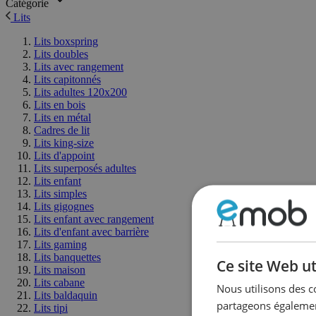
Catégorie
Lits
Lits boxspring
Lits doubles
Lits avec rangement
Lits capitonnés
Lits adultes 120x200
Lits en bois
Lits en métal
Cadres de lit
Lits king-size
Lits d'appoint
Lits superposés adultes
Lits enfant
Lits simples
Lits gigognes
Lits enfant avec rangement
Lits d'enfant avec barrière
Lits gaming
Lits banquettes
Ce site Web ut
Lits maison
Lits cabane
Nous utilisons des c
Lits baldaquin
partageons également
Lits tipi