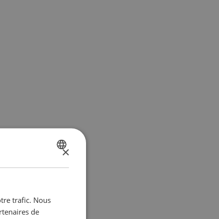
×
DUTCH
FRENCH
tre trafic. Nous
rtenaires de