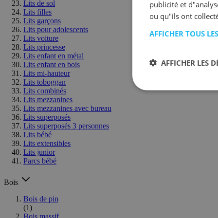
Lits de sol
publicité et d"analy
Lits filles
ou qu"ils ont collect
Lits garçons
Lits pour adolescents
AFFICHER TOUS LE
Lits voiture
Lits princesse
Lits enfant en métal
AFFICHER LES D
Lits enfant en bois
Lits mi-hauteur
Lits toboggan
Lits combinés
Lits mezzanines
Lits mezzanines avec bureau
Lits superposés
Lits superposés 3 personnes
Lits bébé
Lits extensibles
Lits junior
Parcs bébé
Bois
Bois de pin
(1)
Bois massif