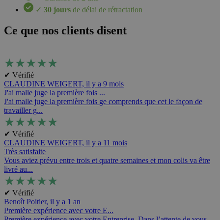
✓
30 jours
de délai de rétractation
Ce que nos clients disent
★
★
★
★
★
✔ Vérifié
CLAUDINE WEIGERT,
il y a 9 mois
J'ai malle juge la première fois ...
J'ai malle juge la première fois ge comprends que cet le façon de
travailler g...
★
★
★
★
★
✔ Vérifié
CLAUDINE WEIGERT,
il y a 11 mois
Très satisfaite
Vous aviez prévu entre trois et quatre semaines et mon colis va être
livré au...
★
★
★
★
★
✔ Vérifié
Benoît Poitier,
il y a 1 an
Première expérience avec votre E...
Première expérience avec votre Entreprise. Dans l’attente de vous