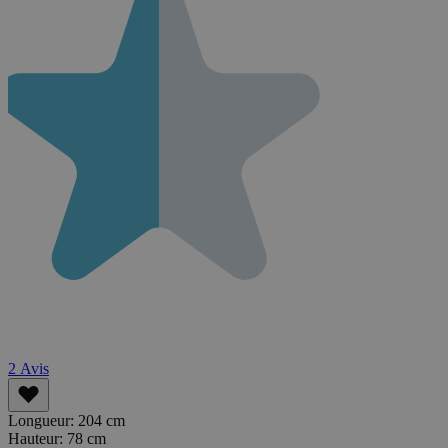
2
Avis
Longueur:
204 cm
Hauteur:
78 cm