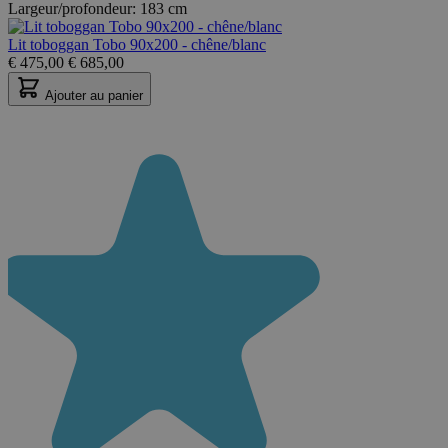
Largeur/profondeur:
183 cm
Lit toboggan Tobo 90x200 - chêne/blanc
€
475,00
€
685,00
Ajouter au panier