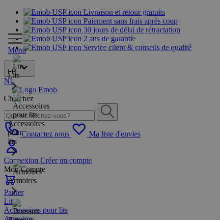
Livraison et retour gratuits
Paiement sans frais après coup
30 jours de délai de rétractation
2 ans de garantie
Service client & conseils de qualité
Menu
FR
Lits
NL
Cherchez
Accessoires
pour
Contactez nous
Ma liste d'envies
lits
Connexion
Créer un compte
Mon Compte
Armoires
Panier
Lits
Accessoires pour lits
Armoires
Bureaux