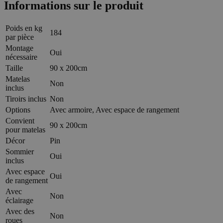
Informations sur le produit
Poids en kg
184
par pièce
Montage
Oui
nécessaire
Taille
90 x 200cm
Matelas
Non
inclus
Tiroirs inclus
Non
Options
Avec armoire, Avec espace de rangement
Convient
90 x 200cm
pour matelas
Décor
Pin
Sommier
Oui
inclus
Avec espace
Oui
de rangement
Avec
Non
éclairage
Avec des
Non
roues