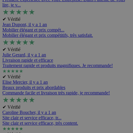
lire, je v...
★
★
★
★
★
✔ Vérifié
Jean Dupont,
il y a 1 an
Mobilier élégant et prix compét...
Mobilier élégant et prix compétitifs, très satisfait.
★
★
★
★
★
✔ Vérifié
Julie Gerard,
il y a 1 an
Livraison rapide et efficace
Traitement rapide et produits magnifiques. Je recommande!
★
★
★
★
★
✔ Vérifié
Elise Mercier,
il y a 1 an
Beaux produits et prix abordables
Commande facile et livraison très rapide, je recommande!
★
★
★
★
★
✔ Vérifié
Caroline Boucher,
il y a 1 an
Site clair et service efficace, tr...
Site clair et service efficace, très content.
★
★
★
★
★