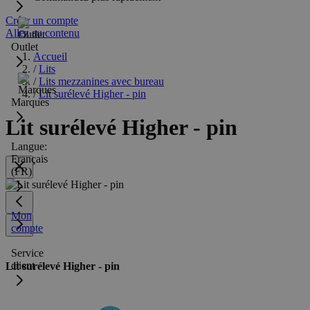
Créer un compte
Allez au contenu
Outlet
Accueil
/
Lits
/
Lits mezzanines avec bureau
/
Lit surélevé Higher - pin
Marques
Lit surélevé Higher - pin
Langue:
Français
(FR)
Mon
compte
Service
client
Lit surélevé Higher - pin