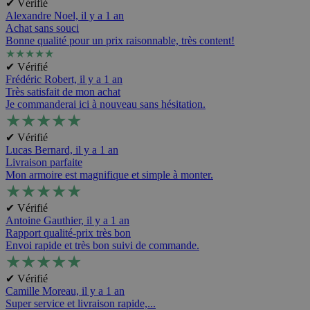
✔ Vérifié
Alexandre Noel,
il y a 1 an
Achat sans souci
Bonne qualité pour un prix raisonnable, très content!
★
★
★
★
★
✔ Vérifié
Frédéric Robert,
il y a 1 an
Très satisfait de mon achat
Je commanderai ici à nouveau sans hésitation.
★
★
★
★
★
✔ Vérifié
Lucas Bernard,
il y a 1 an
Livraison parfaite
Mon armoire est magnifique et simple à monter.
★
★
★
★
★
✔ Vérifié
Antoine Gauthier,
il y a 1 an
Rapport qualité-prix très bon
Envoi rapide et très bon suivi de commande.
★
★
★
★
★
✔ Vérifié
Camille Moreau,
il y a 1 an
Super service et livraison rapide,...