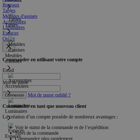
Bureaux
Tables
Meubles d'assises
Accessoires
Tables
Luminaires
Espaces
Outlet
Meubles
Commander en utilisant votre compte
d'assises
Email
Mot de passe
Accessoires
Mot de passe oublié ?
Connexion
Commander en tant que nouveau client
Luminaires
La création d’un compte possède de nombreux avantages :
Voir le statut de la commande et de l’expédition
Suivi de la commande
Espaces
Commandez plus rapidement