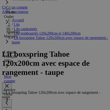
Créer un compte
Allez au contenu
Outlet
Accueil
/
Lits
/
Lits capitonnés
/
Lits rembourrés 120x200cm et 140x200cm
Marques
/
Lit boxspring Tahoe 120x200cm avec espace de rangement -
taupe
Lit boxspring Tahoe
Langue:
Français
(FR)
120x200cm avec espace de
rangement - taupe
Mon
compte
Service
client