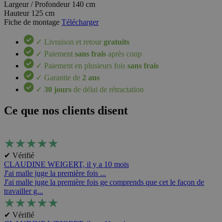
Largeur / Profondeur
140 cm
Hauteur
125 cm
Fiche de montage
Télécharger
✓ Livraison et retour
gratuits
✓ Paiement
sans frais
après coup
✓ Paiement en plusieurs fois
sans frais
✓ Garantie de
2 ans
✓
30 jours
de délai de rétractation
Ce que nos clients disent
★
★
★
★
★
✔ Vérifié
CLAUDINE WEIGERT,
il y a 10 mois
J'ai malle juge la première fois ...
J'ai malle juge la première fois ge comprends que cet le façon de
travailler g...
★
★
★
★
★
✔ Vérifié