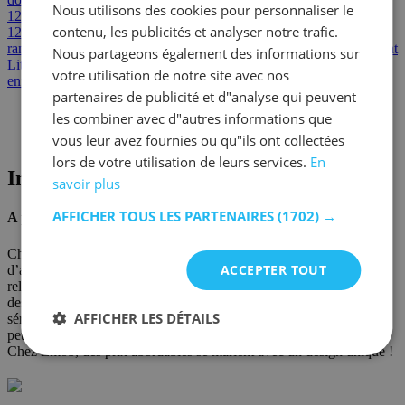
Nous utilisons des cookies pour personnaliser le
120x200
Lits capitonnés
Lits simples rembourrés
Lits rembourrés
contenu, les publicités et analyser notre trafic.
120x200cm et 140x200cm
Lits enfant avec rangement
Lits avec
rangement
Lits simples avec rangement
Lits doubles avec rangement
Nous partageons également des informations sur
Lits coffres
Outlet
Lits déstockage
Boxsprings déstockage
Lits
votre utilisation de notre site avec nos
enfants déstockage
Chambre déstockage
partenaires de publicité et d"analyse qui peuvent
les combiner avec d"autres informations que
vous leur avez fournies ou qu"ils ont collectées
lors de votre utilisation de leurs services.
En
Informations sur le marque
savoir plus
AFFICHER TOUS LES PARTENAIRES
(1702) →
A propos de Emob
Chez Emob, nous sommes d’avis que tout le monde a le droit
ACCEPTER TOUT
d’aménager sa maison dans le style qu’il veut. Ceux qui veulent
relooker leur intérieur se laissent souvent séduire par les prix bas
des chaînes dont les meubles se caractérisent par leur production en
AFFICHER LES DÉTAILS
série. Ou bien vous avez trouvé les meubles de vos rêves dans un
petit magasin d’ameublement, mais ils coûtent les yeux de la tête.
Chez Emob, des prix abordables se marient avec un design unique !