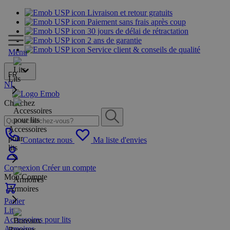
Livraison et retour gratuits
Paiement sans frais après coup
30 jours de délai de rétractation
2 ans de garantie
Service client & conseils de qualité
Menu
FR
Lits
NL
Cherchez
Accessoires
pour
Contactez nous
Ma liste d'envies
lits
Connexion
Créer un compte
Mon Compte
Armoires
Panier
Lits
Accessoires pour lits
Armoires
Bureaux