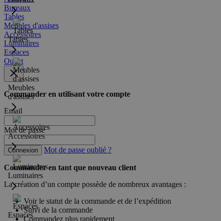
Bureaux
Tables
Meubles d'assises
Accessoires
Tables
Luminaires
Espaces
Outlet
Meubles
Commander en utilisant votre compte
d'assises
Email
Mot de passe
Accessoires
Mot de passe oublié ?
Connexion
Commander en tant que nouveau client
Luminaires
La création d’un compte possède de nombreux avantages :
Voir le statut de la commande et de l’expédition
Suivi de la commande
Espaces
Commandez plus rapidement