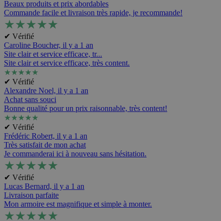
Beaux produits et prix abordables
Commande facile et livraison très rapide, je recommande!
★
★
★
★
★
✔ Vérifié
Caroline Boucher,
il y a 1 an
Site clair et service efficace, tr...
Site clair et service efficace, très content.
★
★
★
★
★
✔ Vérifié
Alexandre Noel,
il y a 1 an
Achat sans souci
Bonne qualité pour un prix raisonnable, très content!
★
★
★
★
★
✔ Vérifié
Frédéric Robert,
il y a 1 an
Très satisfait de mon achat
Je commanderai ici à nouveau sans hésitation.
★
★
★
★
★
✔ Vérifié
Lucas Bernard,
il y a 1 an
Livraison parfaite
Mon armoire est magnifique et simple à monter.
★
★
★
★
★