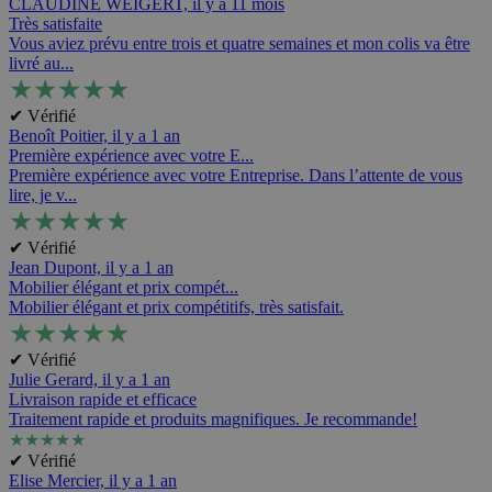
CLAUDINE WEIGERT,
il y a 11 mois
Très satisfaite
Vous aviez prévu entre trois et quatre semaines et mon colis va être
livré au...
★
★
★
★
★
✔ Vérifié
Benoît Poitier,
il y a 1 an
Première expérience avec votre E...
Première expérience avec votre Entreprise. Dans l’attente de vous
lire, je v...
★
★
★
★
★
✔ Vérifié
Jean Dupont,
il y a 1 an
Mobilier élégant et prix compét...
Mobilier élégant et prix compétitifs, très satisfait.
★
★
★
★
★
✔ Vérifié
Julie Gerard,
il y a 1 an
Livraison rapide et efficace
Traitement rapide et produits magnifiques. Je recommande!
★
★
★
★
★
✔ Vérifié
Elise Mercier,
il y a 1 an