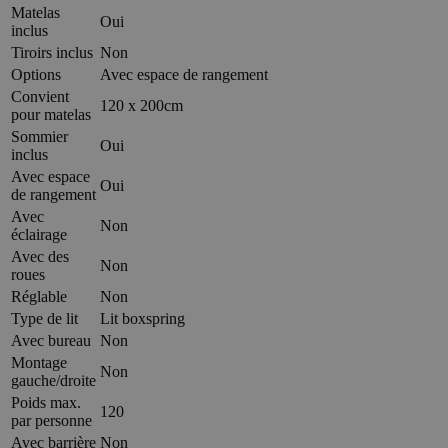
Matelas
Oui
inclus
Tiroirs inclus
Non
Options
Avec espace de rangement
Convient
120 x 200cm
pour matelas
Sommier
Oui
inclus
Avec espace
Oui
de rangement
Avec
Non
éclairage
Avec des
Non
roues
Réglable
Non
Type de lit
Lit boxspring
Avec bureau
Non
Montage
Non
gauche/droite
Poids max.
120
par personne
Avec barrière
Non