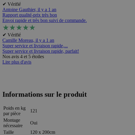
✔ Vérifié
Antoine Gauthier,
il y a 1 an
Rapport qualité-prix très bon
Envoi rapide et très bon suivi de commande.
★
★
★
★
★
✔ Vérifié
Camille Moreau,
il y a 1 an
Super service et livraison rapide,...
Super service et livraison rapide, parfait!
Nos avis 4 et 5 étoiles
Lire plus d'avis
Informations sur le produit
Poids en kg
121
par pièce
Montage
Oui
nécessaire
Taille
120 x 200cm