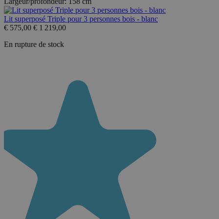
Largeur/profondeur:
158 cm
Lit superposé Triple pour 3 personnes bois - blanc
€
575,00
€
1 219,00
En rupture de stock