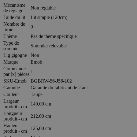
Mécanisme
Non réglable
de réglage
Taille du lit
Lit simple (120cm)
Nombre de
0
tiroirs
Thème
Pas de thème spécifique
Type de
Sommier relevable
sommier
Lig gigogne
Non
Marque
Emob
Commande
1
par [x] pièces
SKU-Emob
BGBRW-56-J56-102
Garantie
Garantie du fabricant de 2 ans
Couleur
Taupe
Largeur
140,00 cm
produit - cm
Longueur
212,00 cm
produit - cm
Hauteur
125,00 cm
produit - cm