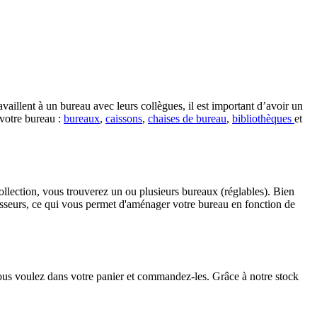
aillent à un bureau avec leurs collègues, il est important d’avoir un
 votre bureau :
bureaux
,
caissons
,
chaises de bureau
,
bibliothèques
et
ollection, vous trouverez un ou plusieurs bureaux (réglables). Bien
sseurs, ce qui vous permet d'aménager votre bureau en fonction de
ous voulez dans votre panier et commandez-les. Grâce à notre stock