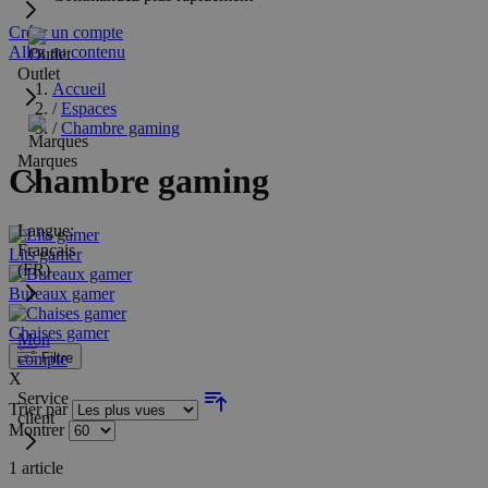
Créer un compte
Allez au contenu
Outlet
Accueil
/
Espaces
/
Chambre gaming
Marques
Chambre gaming
Langue:
Français
Lits gamer
(FR)
Bureaux gamer
Chaises gamer
Mon
compte
Filtre
X
Service
Trier par
client
Montrer
1
article