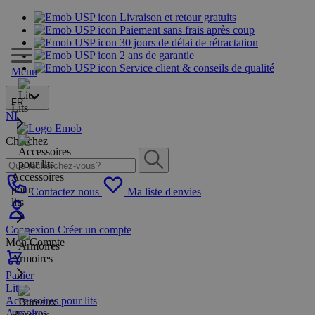
Livraison et retour gratuits
Paiement sans frais après coup
30 jours de délai de rétractation
2 ans de garantie
Service client & conseils de qualité
Menu
FR
Lits
NL
Cherchez
Accessoires
pour
Contactez nous
Ma liste d'envies
lits
Connexion
Créer un compte
Mon Compte
Armoires
Panier
Lits
Accessoires pour lits
Armoires
Bureaux