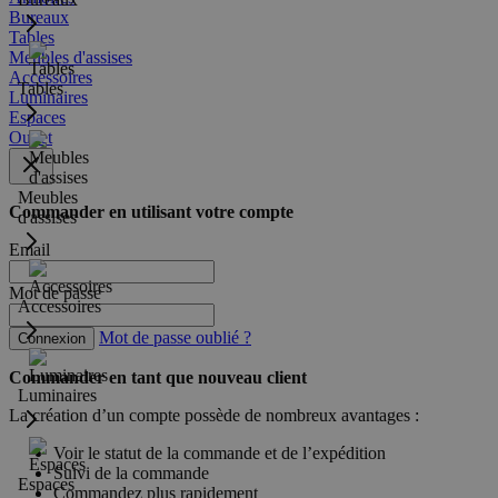
Bureaux
Tables
Meubles d'assises
Accessoires
Tables
Luminaires
Espaces
Outlet
Meubles
Commander en utilisant votre compte
d'assises
Email
Mot de passe
Accessoires
Mot de passe oublié ?
Connexion
Commander en tant que nouveau client
Luminaires
La création d’un compte possède de nombreux avantages :
Voir le statut de la commande et de l’expédition
Suivi de la commande
Espaces
Commandez plus rapidement