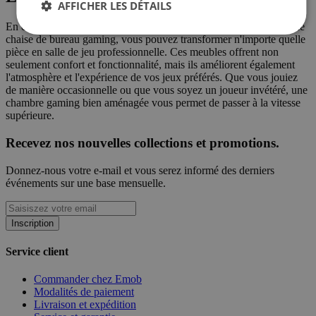
AFFICHER LES DÉTAILS
En combinant correctement un lit gaming, un bureau gaming et une
chaise de bureau gaming, vous pouvez transformer n'importe quelle
pièce en salle de jeu professionnelle. Ces meubles offrent non
seulement confort et fonctionnalité, mais ils améliorent également
l'atmosphère et l'expérience de vos jeux préférés. Que vous jouiez
de manière occasionnelle ou que vous soyez un joueur invétéré, une
chambre gaming bien aménagée vous permet de passer à la vitesse
supérieure.
Recevez nos nouvelles collections et promotions.
Donnez-nous votre e-mail et vous serez informé des derniers
événements sur une base mensuelle.
Inscription
Service client
Commander chez Emob
Modalités de paiement
Livraison et expédition