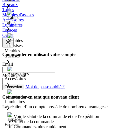
Bureaux
Tables
Meubles d'assises
Accessoires
Tables
Luminaires
Espaces
Outlet
Meubles
Commander en utilisant votre compte
d'assises
Email
Mot de passe
Accessoires
Mot de passe oublié ?
Connexion
Commander en tant que nouveau client
Luminaires
La création d’un compte possède de nombreux avantages :
Voir le statut de la commande et de l’expédition
Suivi de la commande
Espaces
Commandez plus rapidement