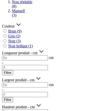
Non réglable
(8)
Manuell
(3)
Couleur
Brun
(9)
Gris
(2)
Noir
(3)
Noir brillant
(1)
Longueur produit - cm
cm
-
Filtre
Largeur produit - cm
cm
-
Filtre
Hauteur produit - cm