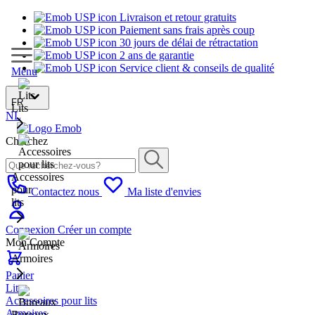
Livraison et retour gratuits
Paiement sans frais après coup
30 jours de délai de rétractation
2 ans de garantie
Service client & conseils de qualité
Menu
FR
Lits
NL
Cherchez
Accessoires
pour
Contactez nous
Ma liste d'envies
lits
Connexion
Créer un compte
Mon Compte
Armoires
Panier
Lits
Accessoires pour lits
Armoires
Bureaux