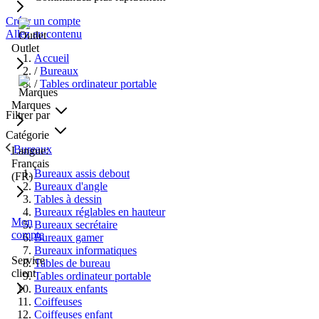
Créer un compte
Allez au contenu
Outlet
Accueil
/
Bureaux
/
Tables ordinateur portable
Marques
Filtrer par
Catégorie
Bureaux
Langue:
Français
Bureaux assis debout
(FR)
Bureaux d'angle
Tables à dessin
Bureaux réglables en hauteur
Mon
Bureaux secrétaire
compte
Bureaux gamer
Bureaux informatiques
Service
Tables de bureau
client
Tables ordinateur portable
Bureaux enfants
Coiffeuses
Coiffeuses enfant