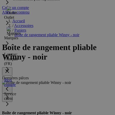
Créer un compte
Allez au contenu
Outlet
Accueil
/
Accessoires
/
Paniers
/
Boîte de rangement pliable Winny - noir
Marques
Boîte de rangement pliable
Langue:
Winny - noir
Français
(FR)
Dernières pièces
Mon
compte
Service
client
Boîte de rangement pliable Winny - noir