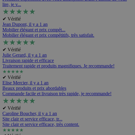
lire, je v...
★
★
★
★
★
✔ Vérifié
Jean Dupont,
il y a 1 an
Mobilier élégant et prix compét...
Mobilier élégant et prix compétitifs, très satisfait.
★
★
★
★
★
✔ Vérifié
Julie Gerard,
il y a 1 an
Livraison rapide et efficace
Traitement rapide et produits magnifiques. Je recommande!
★
★
★
★
★
✔ Vérifié
Elise Mercier,
il y a 1 an
Beaux produits et prix abordables
Commande facile et livraison très rapide, je recommande!
★
★
★
★
★
✔ Vérifié
Caroline Boucher,
il y a 1 an
Site clair et service efficace, tr...
Site clair et service efficace, très content.
★
★
★
★
★