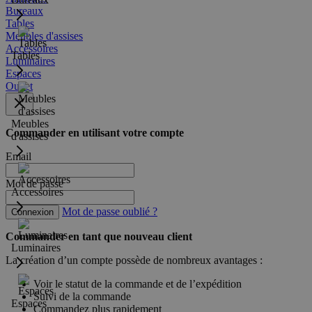
Bureaux
Tables
Meubles d'assises
Accessoires
Tables
Luminaires
Espaces
Outlet
Meubles
Commander en utilisant votre compte
d'assises
Email
Mot de passe
Accessoires
Mot de passe oublié ?
Connexion
Commander en tant que nouveau client
Luminaires
La création d’un compte possède de nombreux avantages :
Voir le statut de la commande et de l’expédition
Suivi de la commande
Espaces
Commandez plus rapidement