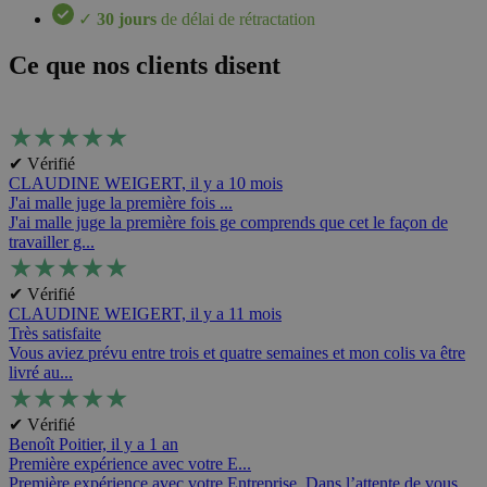
✓
30 jours
de délai de rétractation
Ce que nos clients disent
★
★
★
★
★
✔ Vérifié
CLAUDINE WEIGERT,
il y a 10 mois
J'ai malle juge la première fois ...
J'ai malle juge la première fois ge comprends que cet le façon de
travailler g...
★
★
★
★
★
✔ Vérifié
CLAUDINE WEIGERT,
il y a 11 mois
Très satisfaite
Vous aviez prévu entre trois et quatre semaines et mon colis va être
livré au...
★
★
★
★
★
✔ Vérifié
Benoît Poitier,
il y a 1 an
Première expérience avec votre E...
Première expérience avec votre Entreprise. Dans l’attente de vous