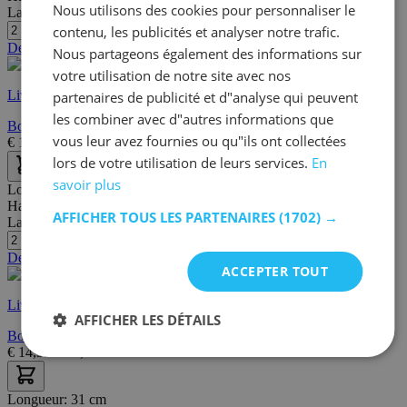
Nous utilisons des cookies pour personnaliser le
Largeur/profondeur:
31 cm
contenu, les publicités et analyser notre trafic.
Dernières pièces
Nous partageons également des informations sur
votre utilisation de notre site avec nos
Livraison rapide
partenaires de publicité et d"analyse qui peuvent
les combiner avec d"autres informations que
Boîte de rangement pliable Winny - blanc
vous leur avez fournies ou qu"ils ont collectées
€
14,99
€
19,00
lors de votre utilisation de leurs services.
En
savoir plus
Longueur:
31 cm
Hauteur:
31 cm
AFFICHER TOUS LES PARTENAIRES
(1702) →
Largeur/profondeur:
31 cm
Dernières pièces
ACCEPTER TOUT
Livraison rapide
AFFICHER LES DÉTAILS
Boîte de rangement pliable Winny - bleu
€
14,99
€
18,00
Longueur:
31 cm