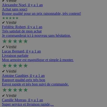
✔ Vérifié
Alexandre Noel,
il y a 1 an
Achat sans souci
Bonne qualité pour un prix raisonnable, très content!
★
★
★
★
★
✔ Vérifié
Frédéric Robert,
il y a 1 an
Très satisfait de mon achat
Je commanderai ici à nouveau sans hésitation.
★
★
★
★
★
✔ Vérifié
Lucas Bernard,
il y a 1 an
Livraison parfaite
Mon armoire est magnifique et simple à monter.
★
★
★
★
★
✔ Vérifié
Antoine Gauthier,
il y a 1 an
Rapport qualité-prix très bon
Envoi rapide et très bon suivi de commande.
★
★
★
★
★
✔ Vérifié
Camille Moreau,
il y a 1 an
Super service et livraison rapide,...