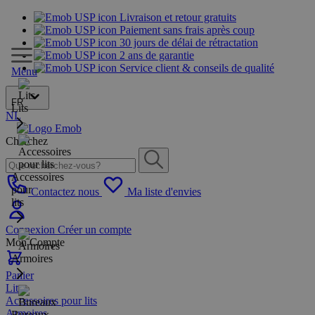
Livraison et retour gratuits
Paiement sans frais après coup
30 jours de délai de rétractation
2 ans de garantie
Service client & conseils de qualité
Menu
FR
Lits
NL
Cherchez
Accessoires
pour
Contactez nous
Ma liste d'envies
lits
Connexion
Créer un compte
Mon Compte
Armoires
Panier
Lits
Accessoires pour lits
Armoires
Bureaux