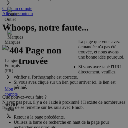
Créer un compte
Allez au contenu
Outlet
Whoops, notre faute...
La page que vous avez
Marques
demandée n'a pas été
trouvée, et nous avons
une bonne idée pourquoi.
Langue:
Français
Si vous avez tapé l'URL
(FR)
directement, veuillez
vérifier si l'orthographe est correcte.
Si vous avez cliqué sur un lien pour arriver ici, le lien est
périmé.
Mon
compte
Que pouvez-vous faire ?
N'ayez pas peur, il y a de l'aide à proximité ! Il existe de nombreuses
Service
façons de se remettre sur les rails avec Emob.
client
Retour à la page précédente.
Utilisez la barre de recherche en haut de la page pour
rechercher vos produits.