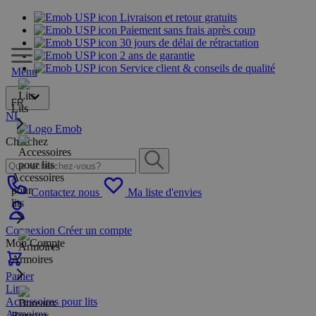
Livraison et retour gratuits
Paiement sans frais après coup
30 jours de délai de rétractation
2 ans de garantie
Service client & conseils de qualité
Menu
FR
Lits
NL
Cherchez
Accessoires
pour
Contactez nous
Ma liste d'envies
lits
Connexion
Créer un compte
Mon Compte
Armoires
Panier
Lits
Accessoires pour lits
Armoires
Bureaux