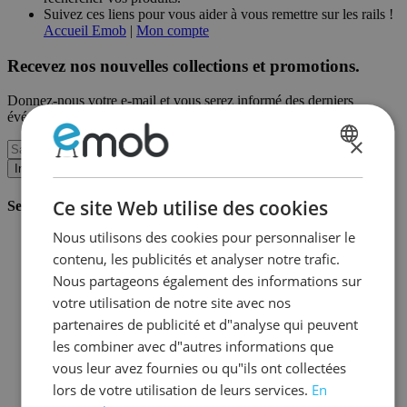
Suivez ces liens pour vous aider à vous remettre sur les rails !
Accueil Emob
|
Mon compte
Recevez nos nouvelles collections et promotions.
Donnez-nous votre e-mail et vous serez informé des derniers
événements sur une base mensuelle.
×
DUTCH
Inscription
FRENCH
Ce site Web utilise des cookies
Service client
Nous utilisons des cookies pour personnaliser le
Commander chez Emob
contenu, les publicités et analyser notre trafic.
Modalités de paiement
Livraison et expédition
Nous partageons également des informations sur
Service et garantie
votre utilisation de notre site avec nos
Annuler ou retourner
partenaires de publicité et d"analyse qui peuvent
Réclamations
Astuces de montage
les combiner avec d"autres informations que
Conseils d'entretien
vous leur avez fournies ou qu"ils ont collectées
Mot de passe oublié?
lors de votre utilisation de leurs services.
En
FAQ
Stockage & Fulfilment