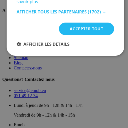
savoir plus
À propos de nous
AFFICHER TOUS LES PARTENAIRES
(1702) →
Sur nous
Dépôt
ACCEPTER TOUT
Marques
Salle d'exposition
Conditions générales
AFFICHER LES DÉTAILS
Mentions légales
Politique de confidentialité
Sitemap
Blog
Contactez-nous
Questions? Contactez-nous
service@emob.eu
051 49 12 34
Lundi à jeudi de 9h - 12h & 14h - 17h
Vendredi de 9h - 12h & 14h - 15h
Emob