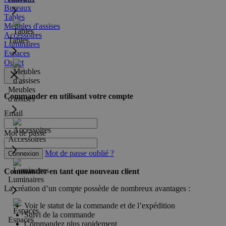
Bureaux
Tables
Meubles d'assises
Accessoires
Tables
Luminaires
Espaces
Outlet
Meubles
Commander en utilisant votre compte
d'assises
Email
Mot de passe
Accessoires
Mot de passe oublié ?
Connexion
Commander en tant que nouveau client
Luminaires
La création d’un compte possède de nombreux avantages :
Voir le statut de la commande et de l’expédition
Suivi de la commande
Espaces
Commandez plus rapidement