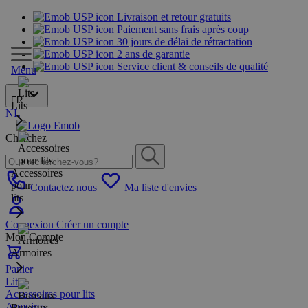
Livraison et retour gratuits
Paiement sans frais après coup
30 jours de délai de rétractation
2 ans de garantie
Service client & conseils de qualité
Menu
FR
Lits
NL
Cherchez
Accessoires
pour
Contactez nous
Ma liste d'envies
lits
Connexion
Créer un compte
Mon Compte
Armoires
Panier
Lits
Accessoires pour lits
Armoires
Bureaux