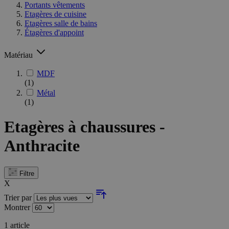
Portants vêtements
Etagères de cuisine
Etagères salle de bains
Étagères d'appoint
Matériau
MDF
(1)
Métal
(1)
Etagères à chaussures -
Anthracite
Filtre
X
Trier par
Montrer
1
article