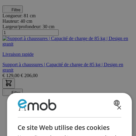
Filtre
Longueur:
81 cm
Hauteur:
40 cm
Largeur/profondeur:
30 cm
Livraison rapide
Support à chaussures | Capacité de charge de 85 kg | Design en
granit
€
129,00
€
206,00
Filtre
×
DUTCH
FRENCH
Ce site Web utilise des cookies