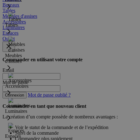
Bureaux
Tables
Meubles d'assises
Accessoires
Tables
Luminaires
Espaces
Outlet
Meubles
Commander en utilisant votre compte
d'assises
Email
Mot de passe
Accessoires
Mot de passe oublié ?
Connexion
Commander en tant que nouveau client
Luminaires
La création d’un compte possède de nombreux avantages :
Voir le statut de la commande et de l’expédition
Suivi de la commande
Espaces
Commandez plus rapidement