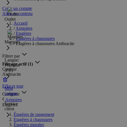
Créer un compte
Allez au contenu
Outlet
Accueil
/
Armoires
/
Etagères
/
Etagères à chaussures
Marques
/
Etagères à chaussures Anthracite
Filtrer par
Langue:
Filtrage actif
(1)
Français
Couleur
(FR)
Anthracite
Effacer tout
Mon
compte
Catégorie
Armoires
Service
Etagères
client
Étagères de rangement
Etagères à chaussures
Étagères murales