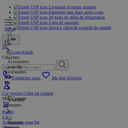
Livraison et retour gratuits
Paiement sans frais après coup
30 jours de délai de rétractation
2 ans de garantie
Service client & conseils de qualité
Menu
FR
Lits
NL
Cherchez
Accessoires
pour
Contactez nous
Ma liste d'envies
lits
Connexion
Créer un compte
Mon Compte
Armoires
Panier
Lits
Accessoires pour lits
Armoires
Bureaux