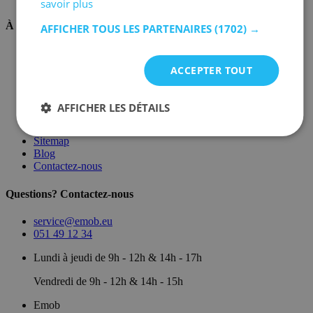
savoir plus
À propos de nous
AFFICHER TOUS LES PARTENAIRES
(1702) →
Sur nous
Dépôt
ACCEPTER TOUT
Marques
Salle d'exposition
Conditions générales
AFFICHER LES DÉTAILS
Mentions légales
Politique de confidentialité
Sitemap
Blog
Contactez-nous
Questions? Contactez-nous
service@emob.eu
051 49 12 34
Lundi à jeudi de 9h - 12h & 14h - 17h
Vendredi de 9h - 12h & 14h - 15h
Emob