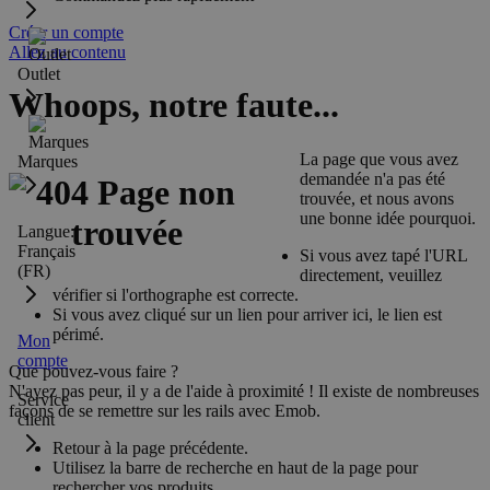
Créer un compte
Allez au contenu
Outlet
Whoops, notre faute...
La page que vous avez
Marques
demandée n'a pas été
trouvée, et nous avons
une bonne idée pourquoi.
Langue:
Français
Si vous avez tapé l'URL
(FR)
directement, veuillez
vérifier si l'orthographe est correcte.
Si vous avez cliqué sur un lien pour arriver ici, le lien est
périmé.
Mon
compte
Que pouvez-vous faire ?
N'ayez pas peur, il y a de l'aide à proximité ! Il existe de nombreuses
Service
façons de se remettre sur les rails avec Emob.
client
Retour à la page précédente.
Utilisez la barre de recherche en haut de la page pour
rechercher vos produits.