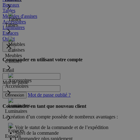
Bureaux
Tables
Meubles d'assises
Accessoires
Tables
Luminaires
Espaces
Outlet
Meubles
Commander en utilisant votre compte
d'assises
Email
Mot de passe
Accessoires
Mot de passe oublié ?
Connexion
Commander en tant que nouveau client
Luminaires
La création d’un compte possède de nombreux avantages :
Voir le statut de la commande et de l’expédition
Suivi de la commande
Espaces
Commandez plus rapidement