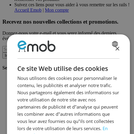
Suivez ces liens pour vous aider à vous remettre sur les rails !
Accueil Emob
|
Mon compte
Recevez nos nouvelles collections et promotions.
Donnez-nous votre e-mail et vous serez informé des derniers
événements sur une base mensuelle.
×
DUTCH
Inscription
FRENCH
Ce site Web utilise des cookies
Service client
Nous utilisons des cookies pour personnaliser le
Commander chez Emob
contenu, les publicités et analyser notre trafic.
Modalités de paiement
Livraison et expédition
Nous partageons également des informations sur
Service et garantie
votre utilisation de notre site avec nos
Annuler ou retourner
partenaires de publicité et d"analyse qui peuvent
Réclamations
Astuces de montage
les combiner avec d"autres informations que
Conseils d'entretien
vous leur avez fournies ou qu"ils ont collectées
Mot de passe oublié?
lors de votre utilisation de leurs services.
En
FAQ
Stockage & Fulfilment