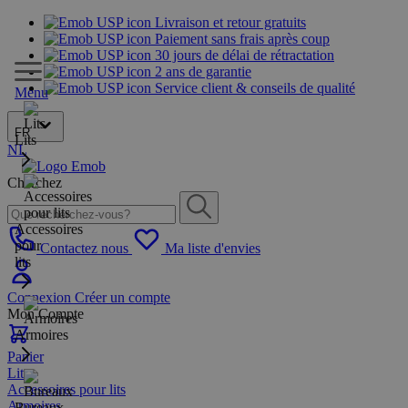
Livraison et retour gratuits
Paiement sans frais après coup
30 jours de délai de rétractation
2 ans de garantie
Service client & conseils de qualité
Menu
FR
Lits
NL
Cherchez
Accessoires
pour
Contactez nous
Ma liste d'envies
lits
Connexion
Créer un compte
Mon Compte
Armoires
Panier
Lits
Accessoires pour lits
Armoires
Bureaux