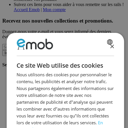
Suivez ces liens pour vous aider à vous remettre sur les rails !
Accueil Emob
|
Mon compte
Recevez nos nouvelles collections et promotions.
Donnez-nous votre e-mail et vous serez informé des derniers
événements sur une base mensuelle.
×
DUTCH
Inscription
FRENCH
Ce site Web utilise des cookies
Service client
Nous utilisons des cookies pour personnaliser le
Commander chez Emob
contenu, les publicités et analyser notre trafic.
Modalités de paiement
Livraison et expédition
Nous partageons également des informations sur
Service et garantie
votre utilisation de notre site avec nos
Annuler ou retourner
partenaires de publicité et d"analyse qui peuvent
Réclamations
Astuces de montage
les combiner avec d"autres informations que
Conseils d'entretien
vous leur avez fournies ou qu"ils ont collectées
Mot de passe oublié?
lors de votre utilisation de leurs services.
En
FAQ
Stockage & Fulfilment