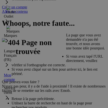
Créer un compte
Allez au contenu
Outlet
Whoops, notre faute...
La page que vous avez
Marques
demandée n'a pas été
trouvée, et nous avons
une bonne idée pourquoi.
Langue:
Français
Si vous avez tapé l'URL
(FR)
directement, veuillez
vérifier si l'orthographe est correcte.
Si vous avez cliqué sur un lien pour arriver ici, le lien est
périmé.
Mon
compte
Que pouvez-vous faire ?
N'ayez pas peur, il y a de l'aide à proximité ! Il existe de nombreuses
Service
façons de se remettre sur les rails avec Emob.
client
Retour à la page précédente.
Utilisez la barre de recherche en haut de la page pour
rechercher vos produits.