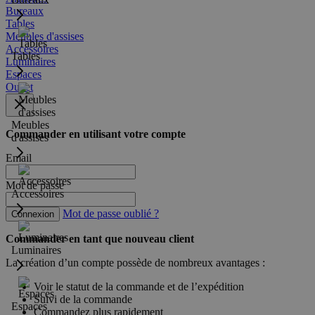
Bureaux
Tables
Meubles d'assises
Accessoires
Tables
Luminaires
Espaces
Outlet
Meubles
Commander en utilisant votre compte
d'assises
Email
Mot de passe
Accessoires
Mot de passe oublié ?
Connexion
Commander en tant que nouveau client
Luminaires
La création d’un compte possède de nombreux avantages :
Voir le statut de la commande et de l’expédition
Suivi de la commande
Espaces
Commandez plus rapidement