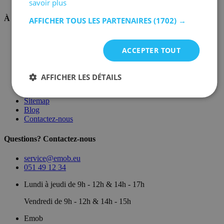
savoir plus
À propos de nous
AFFICHER TOUS LES PARTENAIRES
(1702) →
Sur nous
Dépôt
ACCEPTER TOUT
Marques
Salle d'exposition
Conditions générales
AFFICHER LES DÉTAILS
Mentions légales
Politique de confidentialité
Sitemap
Blog
Contactez-nous
Questions? Contactez-nous
service@emob.eu
051 49 12 34
Lundi à jeudi de 9h - 12h & 14h - 17h
Vendredi de 9h - 12h & 14h - 15h
Emob