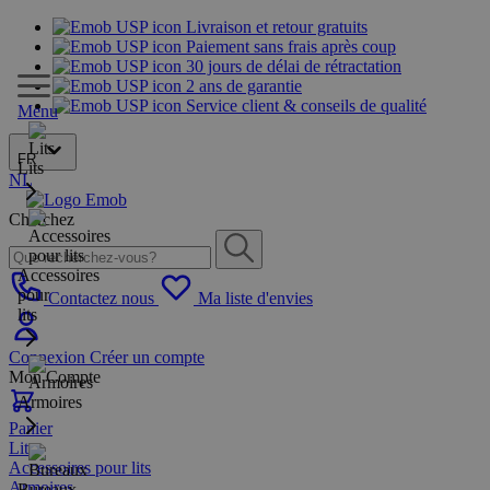
Livraison et retour gratuits
Paiement sans frais après coup
30 jours de délai de rétractation
2 ans de garantie
Service client & conseils de qualité
Menu
FR
Lits
NL
Cherchez
Accessoires
pour
Contactez nous
Ma liste d'envies
lits
Connexion
Créer un compte
Mon Compte
Armoires
Panier
Lits
Accessoires pour lits
Armoires
Bureaux