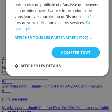
partenaires de publicité et d"analyse qui peuvent
les combiner avec d"autres informations que
vous leur avez fournies ou qu"ils ont collectées
lors de votre utilisation de leurs services.
En
savoir plus
AFFICHER TOUS LES PARTENAIRES
(1702) →
ACCEPTER TOUT
2
Avis
Longueur:
200 cm
AFFICHER LES DÉTAILS
Hauteur:
19 cm
Largeur/profondeur:
90 cm
Promo
Livraison rapide
Matelas pour lit simple Comfort Plus 90x200x19cm - mousse froide