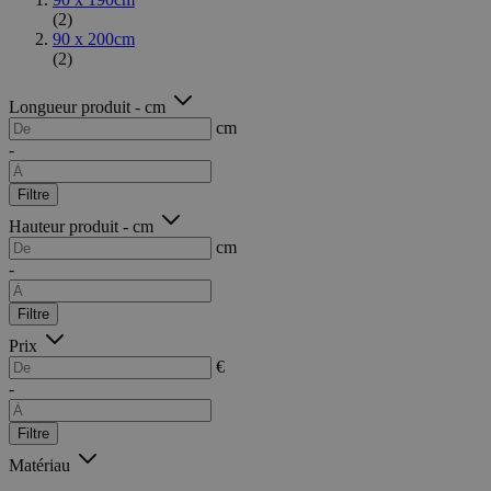
(2)
90 x 200cm
(2)
Longueur produit - cm
cm
-
Filtre
Hauteur produit - cm
cm
-
Filtre
Prix
€
-
Filtre
Matériau