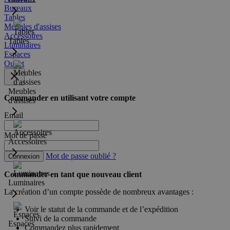
Bureaux
Tables
Meubles d'assises
Accessoires
Tables
Luminaires
Espaces
Outlet
Meubles
Commander en utilisant votre compte
d'assises
Email
Mot de passe
Accessoires
Mot de passe oublié ?
Connexion
Commander en tant que nouveau client
Luminaires
La création d’un compte possède de nombreux avantages :
Voir le statut de la commande et de l’expédition
Suivi de la commande
Espaces
Commandez plus rapidement