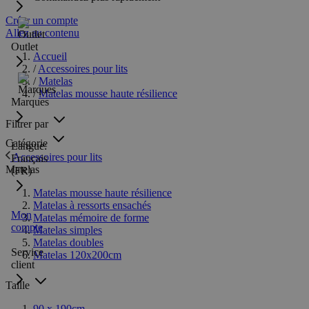
Créer un compte
Allez au contenu
Outlet
Accueil
/
Accessoires pour lits
/
Matelas
/
Matelas mousse haute résilience
Marques
Filtrer par
Catégorie
Langue:
Accessoires pour lits
Français
Matelas
(FR)
Matelas mousse haute résilience
Matelas à ressorts ensachés
Mon
Matelas mémoire de forme
compte
Matelas simples
Matelas doubles
Service
Matelas 120x200cm
client
Taille
90 x 190cm