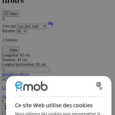
tiroirs
Filtre
X
Trier par
Montrer
2
Articles
Filtre
Longueur:
85 cm
Hauteur:
41 cm
Largeur/profondeur:
85 cm
Dernières pièces
×
Livraison rapide
DUTCH
Table basse Frame - chêne foncé
FRENCH
€
379,00
€
423,00
Ce site Web utilise des cookies
Nous utilisons des cookies pour personnaliser le
Longueur:
70 cm