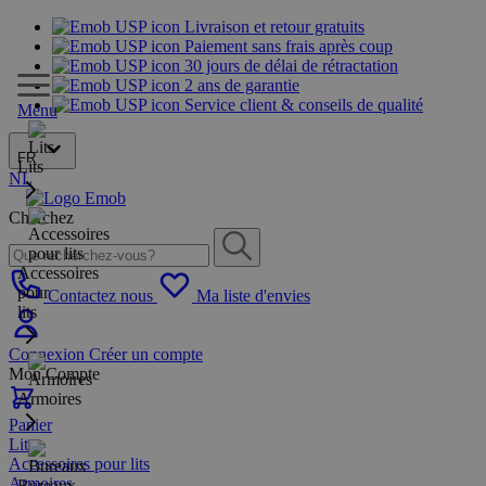
Livraison et retour gratuits
Paiement sans frais après coup
30 jours de délai de rétractation
2 ans de garantie
Service client & conseils de qualité
Menu
FR
Lits
NL
Cherchez
Accessoires
pour
Contactez nous
Ma liste d'envies
lits
Connexion
Créer un compte
Mon Compte
Armoires
Panier
Lits
Accessoires pour lits
Armoires
Bureaux