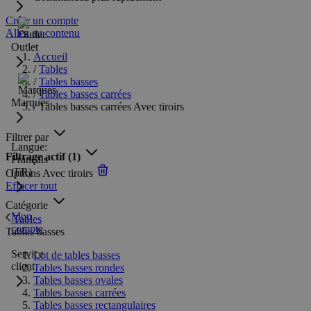
Créer un compte
Allez au contenu
Outlet
Accueil
/
Tables
/
Tables basses
/
Tables basses carrées
Marques
/
Tables basses carrées Avec tiroirs
Filtrer par
Langue:
Filtrage actif
(1)
Français
(FR)
Options
Avec tiroirs
Effacer tout
Catégorie
Mon
Tables
compte
Tables basses
Service
Lot de tables basses
client
Tables basses rondes
Tables basses ovales
Tables basses carrées
Tables basses rectangulaires