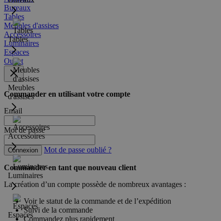
Bureaux
Tables
Meubles d'assises
Accessoires
Tables
Luminaires
Espaces
Outlet
Meubles
Commander en utilisant votre compte
d'assises
Email
Mot de passe
Accessoires
Mot de passe oublié ?
Connexion
Commander en tant que nouveau client
Luminaires
La création d’un compte possède de nombreux avantages :
Voir le statut de la commande et de l’expédition
Suivi de la commande
Espaces
Commandez plus rapidement