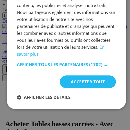
Hauteur:
46 cm
contenu, les publicités et analyser notre trafic.
Largeur/profondeur:
70 cm
Nous partageons également des informations sur
votre utilisation de notre site avec nos
Dernières pièces
partenaires de publicité et d"analyse qui peuvent
les combiner avec d"autres informations que
vous leur avez fournies ou qu"ils ont collectées
Livraison rapide
lors de votre utilisation de leurs services.
En
Seconde chance Table basse Universal | 70 x 70 x 46 cm | Artisan
savoir plus
Oak
€
64,20
€
214,00
AFFICHER TOUS LES PARTENAIRES
(1702) →
Filtre
ACCEPTER TOUT
AFFICHER LES DÉTAILS
Acheter Tables basses carrées - Avec