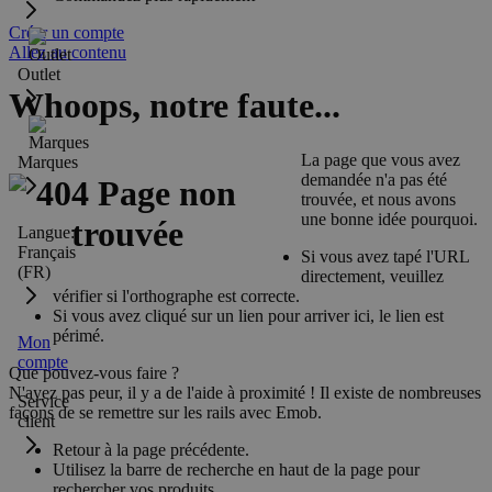
Créer un compte
Allez au contenu
Outlet
Whoops, notre faute...
La page que vous avez
Marques
demandée n'a pas été
trouvée, et nous avons
une bonne idée pourquoi.
Langue:
Français
Si vous avez tapé l'URL
(FR)
directement, veuillez
vérifier si l'orthographe est correcte.
Si vous avez cliqué sur un lien pour arriver ici, le lien est
périmé.
Mon
compte
Que pouvez-vous faire ?
N'ayez pas peur, il y a de l'aide à proximité ! Il existe de nombreuses
Service
façons de se remettre sur les rails avec Emob.
client
Retour à la page précédente.
Utilisez la barre de recherche en haut de la page pour
rechercher vos produits.