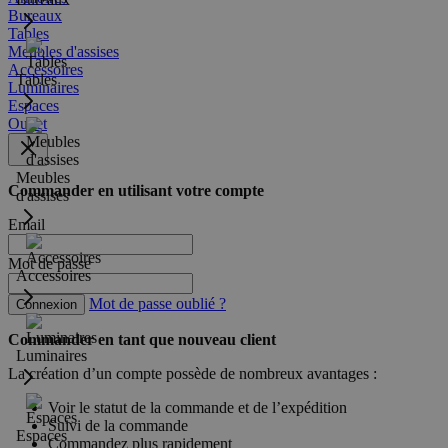
Bureaux
Tables
Meubles d'assises
Accessoires
Tables
Luminaires
Espaces
Outlet
Meubles
Commander en utilisant votre compte
d'assises
Email
Mot de passe
Accessoires
Mot de passe oublié ?
Connexion
Commander en tant que nouveau client
Luminaires
La création d’un compte possède de nombreux avantages :
Voir le statut de la commande et de l’expédition
Suivi de la commande
Espaces
Commandez plus rapidement