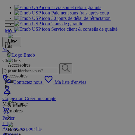
Livraison et retour gratuits
Paiement sans frais après coup
30 jours de délai de rétractation
2 ans de garantie
Service client & conseils de qualité
Menu
FR
Lits
NL
Cherchez
Accessoires
pour
Contactez nous
Ma liste d'envies
lits
Connexion
Créer un compte
Mon Compte
Armoires
Panier
Lits
Accessoires pour lits
Armoires
Bureaux