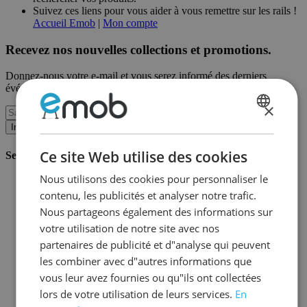
Suivez ces liens pour vous aider à vous remettre sur les rails !
Accueil Emob
|
Mon compte
Recevez nos nouvelles collections et promotions.
Donnez-nous votre e-mail et vous serez informé des derniers
événements sur une base mensuelle.
×
DUTCH
Inscription
FRENCH
Ce site Web utilise des cookies
Service client
Nous utilisons des cookies pour personnaliser le
Commander chez Emob
contenu, les publicités et analyser notre trafic.
Modalités de paiement
Livraison et expédition
Nous partageons également des informations sur
Service et garantie
votre utilisation de notre site avec nos
Annuler ou retourner
partenaires de publicité et d"analyse qui peuvent
Réclamations
Astuces de montage
les combiner avec d"autres informations que
Conseils d'entretien
vous leur avez fournies ou qu"ils ont collectées
Mot de passe oublié?
lors de votre utilisation de leurs services.
En
FAQ
Stockage & Fulfilment