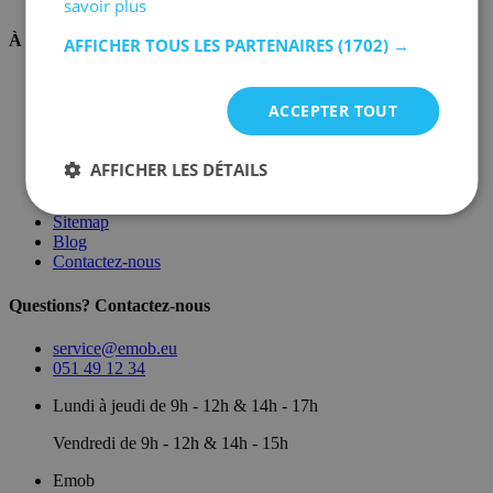
savoir plus
À propos de nous
AFFICHER TOUS LES PARTENAIRES
(1702) →
Sur nous
Dépôt
ACCEPTER TOUT
Marques
Salle d'exposition
Conditions générales
AFFICHER LES DÉTAILS
Mentions légales
Politique de confidentialité
Sitemap
Blog
Contactez-nous
Questions? Contactez-nous
service@emob.eu
051 49 12 34
Lundi à jeudi de 9h - 12h & 14h - 17h
Vendredi de 9h - 12h & 14h - 15h
Emob