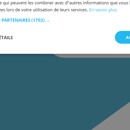
se qui peuvent les combiner avec d"autres informations que vous 
ées lors de votre utilisation de leurs services.
En savoir plus
S PARTENAIRES
(1702) →
ÉTAILS
A