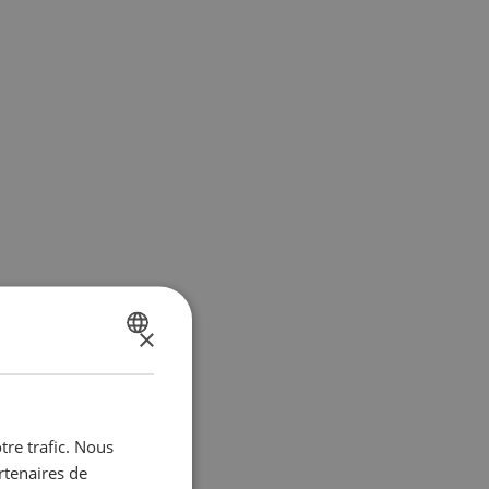
×
DUTCH
FRENCH
tre trafic. Nous
rtenaires de