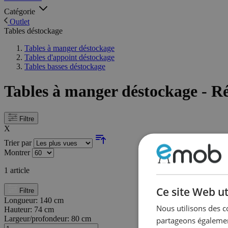
Catégorie
Outlet
Tables déstockage
Tables à manger déstockage
Tables d'appoint déstockage
Tables basses déstockage
Tables à manger déstockage - R
Filtre
X
Trier par
Montrer
1
article
Ce site Web ut
Filtre
Longueur:
140 cm
Nous utilisons des c
Hauteur:
74 cm
Largeur/profondeur:
80 cm
partageons également