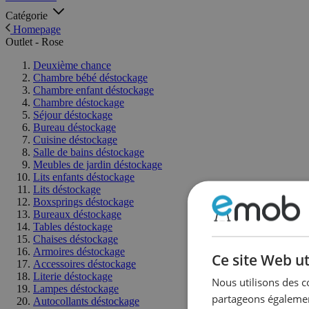
Catégorie
Homepage
Outlet - Rose
Deuxième chance
Chambre bébé déstockage
Chambre enfant déstockage
Chambre déstockage
Séjour déstockage
Bureau déstockage
Cuisine déstockage
Salle de bains déstockage
Meubles de jardin déstockage
Lits enfants déstockage
Lits déstockage
Boxsprings déstockage
Bureaux déstockage
Tables déstockage
Chaises déstockage
Armoires déstockage
Ce site Web ut
Accessoires déstockage
Literie déstockage
Nous utilisons des c
Lampes déstockage
partageons également
Autocollants déstockage