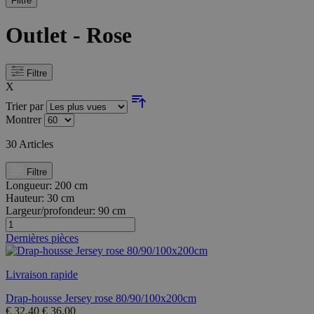
Filtre
Outlet - Rose
Filtre
X
Trier par
Montrer
30
Articles
Filtre
Longueur:
200 cm
Hauteur:
30 cm
Largeur/profondeur:
90 cm
Dernières pièces
Livraison rapide
Drap-housse Jersey rose 80/90/100x200cm
€
32,40
€
36,00