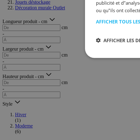
Jouets déstockage
publicité et d"analy
Décoration murale Outlet
ou qu"ils ont collect
AFFICHER TOUS LE
Longueur produit - cm
cm
-
AFFICHER LES D
Largeur produit - cm
cm
-
Hauteur produit - cm
cm
-
Style
Hiver
(1)
Moderne
(6)