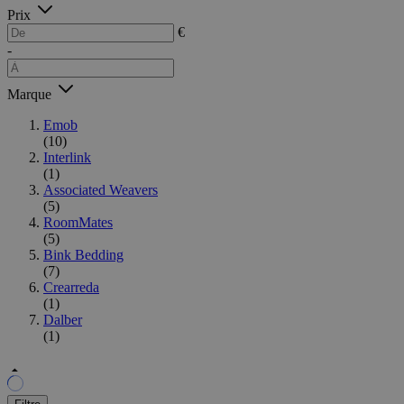
Prix
€
-
Marque
Emob
(10)
Interlink
(1)
Associated Weavers
(5)
RoomMates
(5)
Bink Bedding
(7)
Crearreda
(1)
Dalber
(1)