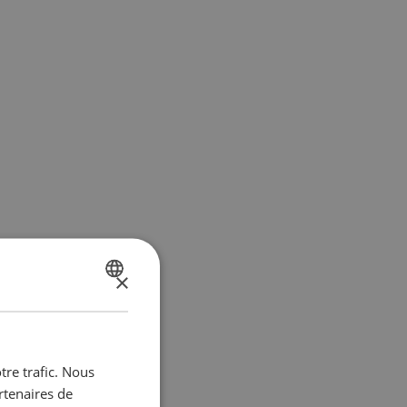
×
DUTCH
FRENCH
tre trafic. Nous
rtenaires de