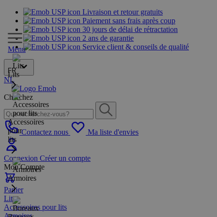
Livraison et retour gratuits
Paiement sans frais après coup
30 jours de délai de rétractation
2 ans de garantie
Service client & conseils de qualité
Menu
FR
Lits
NL
Cherchez
Accessoires
pour
Contactez nous
Ma liste d'envies
lits
Connexion
Créer un compte
Mon Compte
Armoires
Panier
Lits
Accessoires pour lits
Armoires
Bureaux