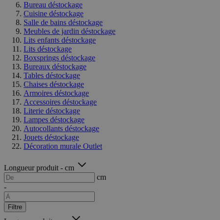
Bureau déstockage
Cuisine déstockage
Salle de bains déstockage
Meubles de jardin déstockage
Lits enfants déstockage
Lits déstockage
Boxsprings déstockage
Bureaux déstockage
Tables déstockage
Chaises déstockage
Armoires déstockage
Accessoires déstockage
Literie déstockage
Lampes déstockage
Autocollants déstockage
Jouets déstockage
Décoration murale Outlet
Longueur produit - cm
cm
-
Filtre