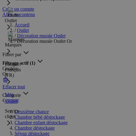
Créer un compte
Allez au contenu
Outlet
Accueil
/
Outlet
/
Décoration murale Outlet
/
Décoration murale Outlet Or
Marques
Filtrer par
Filtrage actif
(1)
Langue:
Couleur
Français
Or
(FR)
Effacer tout
Mon
Catégorie
compte
Outlet
Service
Deuxième chance
client
Chambre bébé déstockage
Chambre enfant déstockage
Chambre déstockage
Séjour déstockage