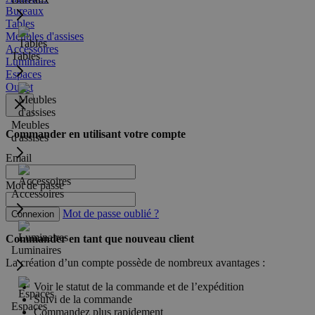
Bureaux
Tables
Meubles d'assises
Accessoires
Tables
Luminaires
Espaces
Outlet
Meubles
Commander en utilisant votre compte
d'assises
Email
Mot de passe
Accessoires
Mot de passe oublié ?
Connexion
Commander en tant que nouveau client
Luminaires
La création d’un compte possède de nombreux avantages :
Voir le statut de la commande et de l’expédition
Suivi de la commande
Espaces
Commandez plus rapidement