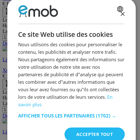
€
10,80
€
54,00
×
DUTCH
Longueur:
Hauteur:
FRENCH
Largeur/profondeur:
Ce site Web utilise des cookies
Dernières pièces
Nous utilisons des cookies pour personnaliser le
contenu, les publicités et analyser notre trafic.
Nous partageons également des informations sur
Livraison rapide
votre utilisation de notre site avec nos
Xoxo Lips
partenaires de publicité et d"analyse qui peuvent
€
11,00
€
55,00
les combiner avec d"autres informations que
vous leur avez fournies ou qu"ils ont collectées
Longueur:
lors de votre utilisation de leurs services.
En
Hauteur:
Largeur/profondeur:
savoir plus
AFFICHER TOUS LES PARTENAIRES
(1702) →
Dernières pièces
Livraison rapide
ACCEPTER TOUT