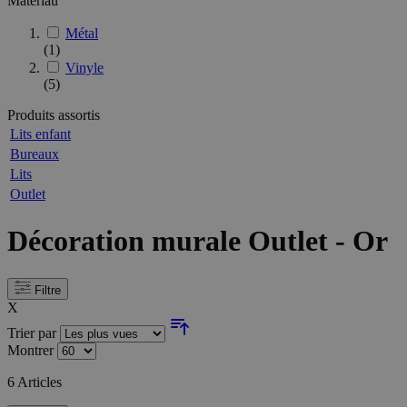
Matériau
Métal
(1)
Vinyle
(5)
Produits assortis
Lits enfant
Bureaux
Lits
Outlet
Décoration murale Outlet - Or
Filtre
X
Trier par
Montrer
6
Articles