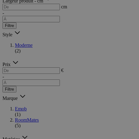
Largeur produit - cm
cm
-
Filtre
Style
Moderne
(2)
Prix
€
-
Filtre
Marque
Emob
(1)
RoomMates
(5)