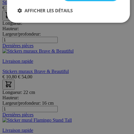
Stickers muraux I Whale always love you
€
10,80
€
54,00
AFFICHER LES DÉTAILS
Longueur:
Hauteur:
Largeur/profondeur:
Dernières pièces
Livraison rapide
Stickers muraux Brave & Beautiful
€
10,80
€
54,00
Longueur:
22 cm
Hauteur:
Largeur/profondeur:
16 cm
Dernières pièces
Livraison rapide