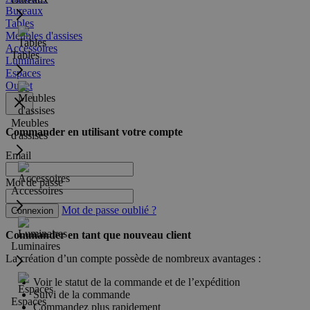
Bureaux
Tables
Meubles d'assises
Accessoires
Tables
Luminaires
Espaces
Outlet
Meubles
Commander en utilisant votre compte
d'assises
Email
Mot de passe
Accessoires
Mot de passe oublié ?
Connexion
Commander en tant que nouveau client
Luminaires
La création d’un compte possède de nombreux avantages :
Voir le statut de la commande et de l’expédition
Suivi de la commande
Espaces
Commandez plus rapidement