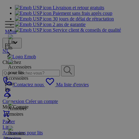
Livraison et retour gratuits
Paiement sans frais après coup
30 jours de délai de rétractation
2 ans de garantie
Service client & conseils de qualité
Menu
FR
Lits
NL
Cherchez
Accessoires
pour
Contactez nous
Ma liste d'envies
lits
Connexion
Créer un compte
Mon Compte
Armoires
Panier
Lits
Accessoires pour lits
Armoires
Bureaux