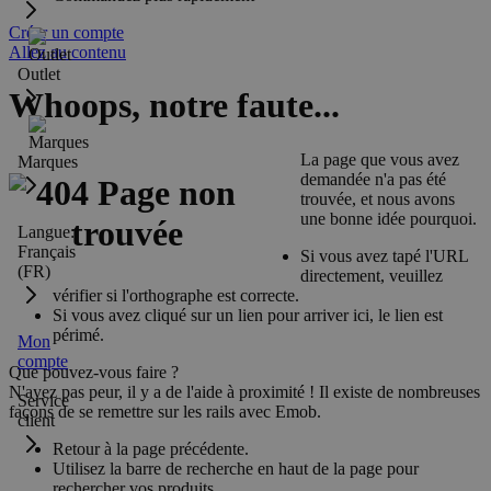
Créer un compte
Allez au contenu
Outlet
Whoops, notre faute...
La page que vous avez
Marques
demandée n'a pas été
trouvée, et nous avons
une bonne idée pourquoi.
Langue:
Français
Si vous avez tapé l'URL
(FR)
directement, veuillez
vérifier si l'orthographe est correcte.
Si vous avez cliqué sur un lien pour arriver ici, le lien est
périmé.
Mon
compte
Que pouvez-vous faire ?
N'ayez pas peur, il y a de l'aide à proximité ! Il existe de nombreuses
Service
façons de se remettre sur les rails avec Emob.
client
Retour à la page précédente.
Utilisez la barre de recherche en haut de la page pour
rechercher vos produits.