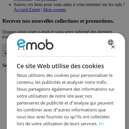
Suivez ces liens pour vous aider à vous remettre sur les rails !
Accueil Emob
|
Mon compte
Recevez nos nouvelles collections et promotions.
Donnez-nous votre e-mail et vous serez informé des derniers
événements sur une base mensuelle.
×
DUTCH
Inscription
FRENCH
Ce site Web utilise des cookies
Service client
Nous utilisons des cookies pour personnaliser le
Commander chez Emob
contenu, les publicités et analyser notre trafic.
Modalités de paiement
Livraison et expédition
Nous partageons également des informations sur
Service et garantie
votre utilisation de notre site avec nos
Annuler ou retourner
partenaires de publicité et d"analyse qui peuvent
Réclamations
Astuces de montage
les combiner avec d"autres informations que
Conseils d'entretien
vous leur avez fournies ou qu"ils ont collectées
Mot de passe oublié?
lors de votre utilisation de leurs services.
En
FAQ
Stockage & Fulfilment