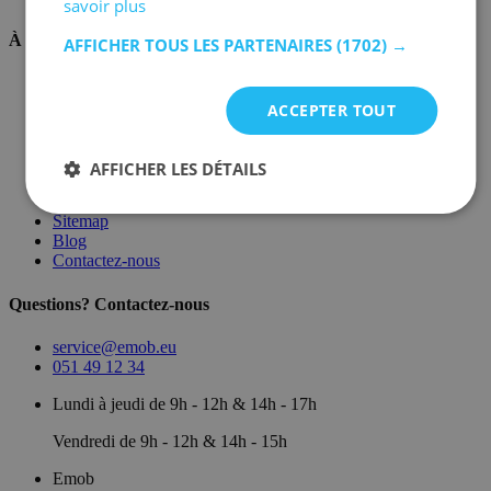
savoir plus
À propos de nous
AFFICHER TOUS LES PARTENAIRES
(1702) →
Sur nous
Dépôt
ACCEPTER TOUT
Marques
Salle d'exposition
Conditions générales
AFFICHER LES DÉTAILS
Mentions légales
Politique de confidentialité
Sitemap
Blog
Contactez-nous
Questions? Contactez-nous
service@emob.eu
051 49 12 34
Lundi à jeudi de 9h - 12h & 14h - 17h
Vendredi de 9h - 12h & 14h - 15h
Emob