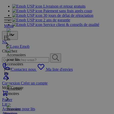
Livraison et retour gratuits
Paiement sans frais après coup
30 jours de délai de rétractation
2 ans de garantie
Service client & conseils de qualité
Menu
FR
Lits
NL
Cherchez
Accessoires
pour
Contactez nous
Ma liste d'envies
lits
Connexion
Créer un compte
Mon Compte
Armoires
Panier
Lits
Accessoires pour lits
Armoires
Bureaux