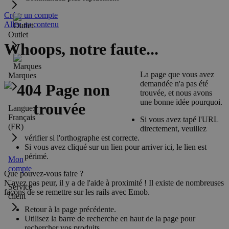
Créer un compte
Allez au contenu
Outlet
Whoops, notre faute...
La page que vous avez
Marques
demandée n'a pas été
trouvée, et nous avons
une bonne idée pourquoi.
Langue:
Français
Si vous avez tapé l'URL
(FR)
directement, veuillez
vérifier si l'orthographe est correcte.
Si vous avez cliqué sur un lien pour arriver ici, le lien est
périmé.
Mon
compte
Que pouvez-vous faire ?
N'ayez pas peur, il y a de l'aide à proximité ! Il existe de nombreuses
Service
façons de se remettre sur les rails avec Emob.
client
Retour à la page précédente.
Utilisez la barre de recherche en haut de la page pour
rechercher vos produits.