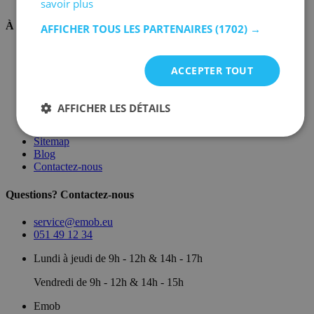
savoir plus
À propos de nous
AFFICHER TOUS LES PARTENAIRES
(1702) →
Sur nous
Dépôt
ACCEPTER TOUT
Marques
Salle d'exposition
Conditions générales
AFFICHER LES DÉTAILS
Mentions légales
Politique de confidentialité
Sitemap
Blog
Contactez-nous
Questions? Contactez-nous
service@emob.eu
051 49 12 34
Lundi à jeudi de 9h - 12h & 14h - 17h
Vendredi de 9h - 12h & 14h - 15h
Emob