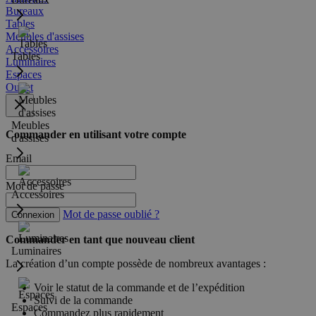
Bureaux
Tables
Meubles d'assises
Accessoires
Tables
Luminaires
Espaces
Outlet
Meubles
Commander en utilisant votre compte
d'assises
Email
Mot de passe
Accessoires
Mot de passe oublié ?
Connexion
Commander en tant que nouveau client
Luminaires
La création d’un compte possède de nombreux avantages :
Voir le statut de la commande et de l’expédition
Suivi de la commande
Espaces
Commandez plus rapidement