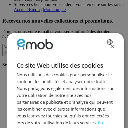
Suivez ces liens pour vous aider à vous remettre sur les rails !
Accueil Emob
|
Mon compte
Recevez nos nouvelles collections et promotions.
Donnez-nous votre e-mail et vous serez informé des derniers
événements sur une base mensuelle.
×
DUTCH
Inscription
FRENCH
Ce site Web utilise des cookies
Service client
Nous utilisons des cookies pour personnaliser le
Commander chez Emob
contenu, les publicités et analyser notre trafic.
Modalités de paiement
Livraison et expédition
Nous partageons également des informations sur
Service et garantie
votre utilisation de notre site avec nos
Annuler ou retourner
partenaires de publicité et d"analyse qui peuvent
Réclamations
Astuces de montage
les combiner avec d"autres informations que
Conseils d'entretien
vous leur avez fournies ou qu"ils ont collectées
Mot de passe oublié?
lors de votre utilisation de leurs services.
En
FAQ
Stockage & Fulfilment