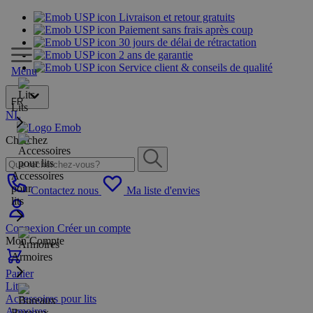
Livraison et retour gratuits
Paiement sans frais après coup
30 jours de délai de rétractation
2 ans de garantie
Service client & conseils de qualité
Menu
FR
Lits
NL
Cherchez
Accessoires
pour
Contactez nous
Ma liste d'envies
lits
Connexion
Créer un compte
Mon Compte
Armoires
Panier
Lits
Accessoires pour lits
Armoires
Bureaux