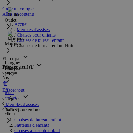
Créer un compte
Allez au contenu
Outlet
Accueil
/
Meubles d'assises
/
Chaises pour enfants
/
Chaises de bureau enfant
Marques
/
Chaises de bureau enfant Noir
Filtrer par
Langue:
Filtrage actif
(1)
Français
Couleur
(FR)
Noir
Effacer tout
Mon
compte
Catégorie
Meubles d'assises
Service
Chaises pour enfants
client
Chaises de bureau enfant
Fauteuils d'enfants
Chaises à bascule enfant