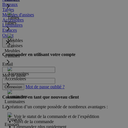
Bureaux
Tables
Meubles d'assises
Accessoires
Tables
Luminaires
Espaces
Outlet
Meubles
Commander en utilisant votre compte
d'assises
Email
Mot de passe
Accessoires
Mot de passe oublié ?
Connexion
Commander en tant que nouveau client
Luminaires
La création d’un compte possède de nombreux avantages :
Voir le statut de la commande et de l’expédition
Suivi de la commande
Espaces
Commandez plus rapidement