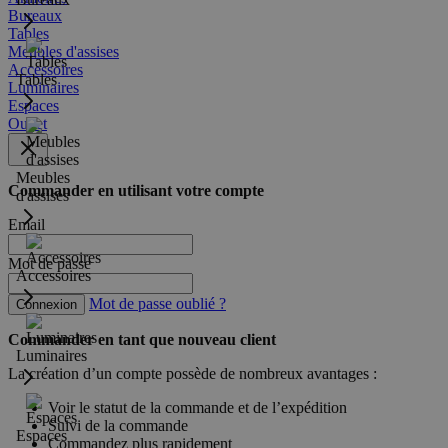
Bureaux
Tables
Meubles d'assises
Accessoires
Tables
Luminaires
Espaces
Outlet
Meubles
Commander en utilisant votre compte
d'assises
Email
Mot de passe
Accessoires
Mot de passe oublié ?
Connexion
Commander en tant que nouveau client
Luminaires
La création d’un compte possède de nombreux avantages :
Voir le statut de la commande et de l’expédition
Suivi de la commande
Espaces
Commandez plus rapidement