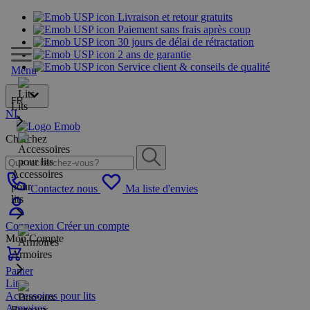
Livraison et retour gratuits
Paiement sans frais après coup
30 jours de délai de rétractation
2 ans de garantie
Service client & conseils de qualité
Menu
FR
Lits
NL
Cherchez
Accessoires
pour
Contactez nous
Ma liste d'envies
lits
Connexion
Créer un compte
Mon Compte
Armoires
Panier
Lits
Accessoires pour lits
Armoires
Bureaux