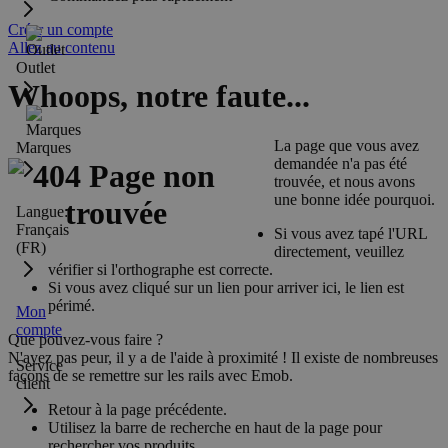
Créer un compte
Allez au contenu
Outlet
Whoops, notre faute...
La page que vous avez
Marques
demandée n'a pas été
trouvée, et nous avons
une bonne idée pourquoi.
Langue:
Français
Si vous avez tapé l'URL
(FR)
directement, veuillez
vérifier si l'orthographe est correcte.
Si vous avez cliqué sur un lien pour arriver ici, le lien est
périmé.
Mon
compte
Que pouvez-vous faire ?
N'ayez pas peur, il y a de l'aide à proximité ! Il existe de nombreuses
Service
façons de se remettre sur les rails avec Emob.
client
Retour à la page précédente.
Utilisez la barre de recherche en haut de la page pour
rechercher vos produits.