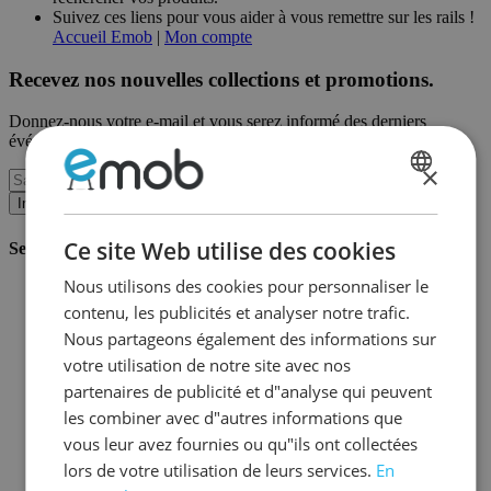
Suivez ces liens pour vous aider à vous remettre sur les rails !
Accueil Emob
|
Mon compte
Recevez nos nouvelles collections et promotions.
Donnez-nous votre e-mail et vous serez informé des derniers
événements sur une base mensuelle.
×
DUTCH
Inscription
FRENCH
Ce site Web utilise des cookies
Service client
Nous utilisons des cookies pour personnaliser le
Commander chez Emob
contenu, les publicités et analyser notre trafic.
Modalités de paiement
Livraison et expédition
Nous partageons également des informations sur
Service et garantie
votre utilisation de notre site avec nos
Annuler ou retourner
partenaires de publicité et d"analyse qui peuvent
Réclamations
Astuces de montage
les combiner avec d"autres informations que
Conseils d'entretien
vous leur avez fournies ou qu"ils ont collectées
Mot de passe oublié?
lors de votre utilisation de leurs services.
En
FAQ
Stockage & Fulfilment