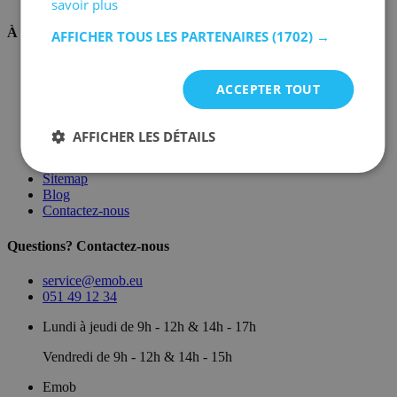
savoir plus
À propos de nous
AFFICHER TOUS LES PARTENAIRES
(1702) →
Sur nous
Dépôt
ACCEPTER TOUT
Marques
Salle d'exposition
Conditions générales
AFFICHER LES DÉTAILS
Mentions légales
Politique de confidentialité
Sitemap
Blog
Contactez-nous
Questions? Contactez-nous
service@emob.eu
051 49 12 34
Lundi à jeudi de 9h - 12h & 14h - 17h
Vendredi de 9h - 12h & 14h - 15h
Emob