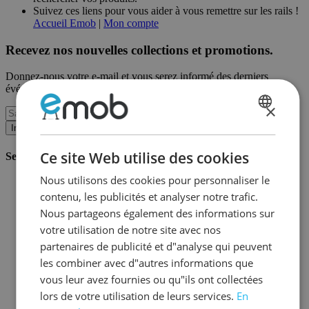
Suivez ces liens pour vous aider à vous remettre sur les rails !
Accueil Emob
|
Mon compte
Recevez nos nouvelles collections et promotions.
Donnez-nous votre e-mail et vous serez informé des derniers
événements sur une base mensuelle.
×
DUTCH
Inscription
FRENCH
Ce site Web utilise des cookies
Service client
Nous utilisons des cookies pour personnaliser le
Commander chez Emob
contenu, les publicités et analyser notre trafic.
Modalités de paiement
Livraison et expédition
Nous partageons également des informations sur
Service et garantie
votre utilisation de notre site avec nos
Annuler ou retourner
partenaires de publicité et d"analyse qui peuvent
Réclamations
Astuces de montage
les combiner avec d"autres informations que
Conseils d'entretien
vous leur avez fournies ou qu"ils ont collectées
Mot de passe oublié?
lors de votre utilisation de leurs services.
En
FAQ
Stockage & Fulfilment