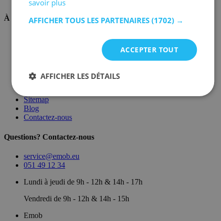
savoir plus
À propos de nous
AFFICHER TOUS LES PARTENAIRES
(1702) →
Sur nous
Dépôt
ACCEPTER TOUT
Marques
Salle d'exposition
Conditions générales
AFFICHER LES DÉTAILS
Mentions légales
Politique de confidentialité
Sitemap
Blog
Contactez-nous
Questions? Contactez-nous
service@emob.eu
051 49 12 34
Lundi à jeudi de 9h - 12h & 14h - 17h
Vendredi de 9h - 12h & 14h - 15h
Emob