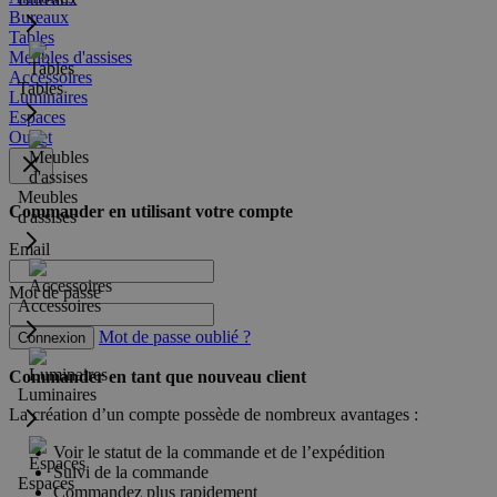
Bureaux
Tables
Meubles d'assises
Accessoires
Tables
Luminaires
Espaces
Outlet
Meubles
Commander en utilisant votre compte
d'assises
Email
Mot de passe
Accessoires
Mot de passe oublié ?
Connexion
Commander en tant que nouveau client
Luminaires
La création d’un compte possède de nombreux avantages :
Voir le statut de la commande et de l’expédition
Suivi de la commande
Espaces
Commandez plus rapidement