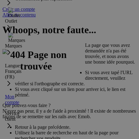
Créer un compte
Allez au contenu
Outlet
Whoops, notre faute...
La page que vous avez
Marques
demandée n'a pas été
trouvée, et nous avons
une bonne idée pourquoi.
Langue:
Français
Si vous avez tapé l'URL
(FR)
directement, veuillez
vérifier si l'orthographe est correcte.
Si vous avez cliqué sur un lien pour arriver ici, le lien est
périmé.
Mon
compte
Que pouvez-vous faire ?
N'ayez pas peur, il y a de l'aide à proximité ! Il existe de nombreuses
Service
façons de se remettre sur les rails avec Emob.
client
Retour à la page précédente.
Utilisez la barre de recherche en haut de la page pour
rechercher vos produits.