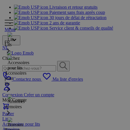
Livraison et retour gratuits
Paiement sans frais après coup
30 jours de délai de rétractation
2 ans de garantie
Service client & conseils de qualité
Menu
FR
Lits
NL
Cherchez
Accessoires
pour
Contactez nous
Ma liste d'envies
lits
Connexion
Créer un compte
Mon Compte
Armoires
Panier
Lits
Accessoires pour lits
Armoires
Bureaux