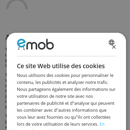
Acheter Bahuts béton?
×
Vous cherchez Bahuts béton ? Alors vous êtes assuré de réussir
DUTCH
chez Emob, votre magasin de meubles en ligne. Dans notre vaste
gamme, vous trouverez plus de 10 000 beaux meubles et produits
FRENCH
Ce site Web utilise des cookies
de décoration d'intérieur attrayants
Nous utilisons des cookies pour personnaliser le
Votre nouveau produit préféré dans la catégorie Bahuts béton
vous sera expédié rapidement et avantageusement. Beaucoup de
contenu, les publicités et analyser notre trafic.
nos produits sont disponibles immédiatement et sont livrés
Nous partageons également des informations sur
rapidement. De plus, vous bénéficiez d'un droit de retour de 60
votre utilisation de notre site avec nos
jours et d'une garantie de 2 ans sur tous les meubles. Nouveau
chez Emob et unique dans le secteur, l'option de post-paiement
partenaires de publicité et d"analyse qui peuvent
gratuit ou de paiement fractionné.
les combiner avec d"autres informations que
Vous avez une question sur nos produits ou services ? N'hésitez
vous leur avez fournies ou qu"ils ont collectées
pas à
contacter
. Notre équipe d'experts se fera un plaisir de vous
lors de votre utilisation de leurs services.
En
aider.