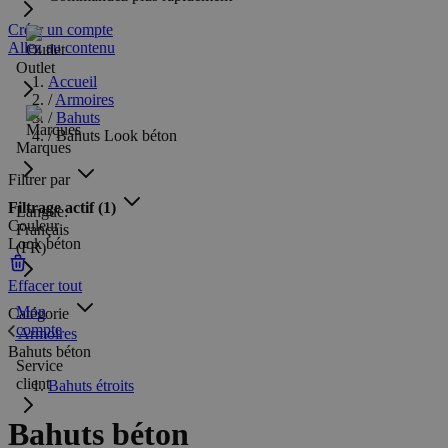
Créer un compte
Allez au contenu
Outlet
Accueil
/
Armoires
/
Bahuts
/
Bahuts Look béton
Marques
Filtrer par
Filtrage actif
(1)
Langue:
Couleur
Français
Look béton
(FR)
Effacer tout
Mon
Catégorie
compte
Armoires
Bahuts béton
Service
client
Bahuts étroits
Bahuts béton