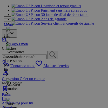
Livraison et retour gratuits
Paiement sans frais après coup
30 jours de délai de rétractation
2 ans de garantie
Service client & conseils de qualité
Menu
FR
Lits
NL
Cherchez
Accessoires
pour
Contactez nous
Ma liste d'envies
lits
Connexion
Créer un compte
Mon Compte
Armoires
Panier
Lits
Accessoires pour lits
Armoires
Bureaux