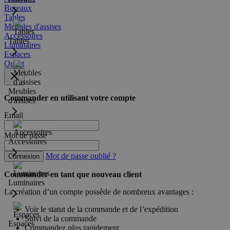
Bureaux
Tables
Meubles d'assises
Accessoires
Tables
Luminaires
Espaces
Outlet
Meubles
Commander en utilisant votre compte
d'assises
Email
Mot de passe
Accessoires
Mot de passe oublié ?
Connexion
Commander en tant que nouveau client
Luminaires
La création d’un compte possède de nombreux avantages :
Voir le statut de la commande et de l’expédition
Suivi de la commande
Espaces
Commandez plus rapidement