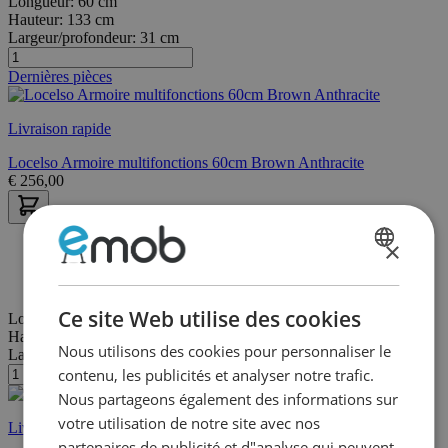
Longueur:
60 cm
Hauteur:
133 cm
Largeur/profondeur:
31 cm
Dernières pièces
Livraison rapide
Locelso Armoire multifonctions 60cm Brown Anthracite
€
256,00
×
30 jours de délai de rétractation
Livraison et retour gratuits
DUTCH
Paiement sans frais après coup ou en plusieurs fois
FRENCH
Ce site Web utilise des cookies
Longueur:
60 cm
Hauteur:
82 cm
Nous utilisons des cookies pour personnaliser le
Largeur/profondeur:
35 cm
contenu, les publicités et analyser notre trafic.
Nous partageons également des informations sur
votre utilisation de notre site avec nos
Livraison rapide
partenaires de publicité et d"analyse qui peuvent