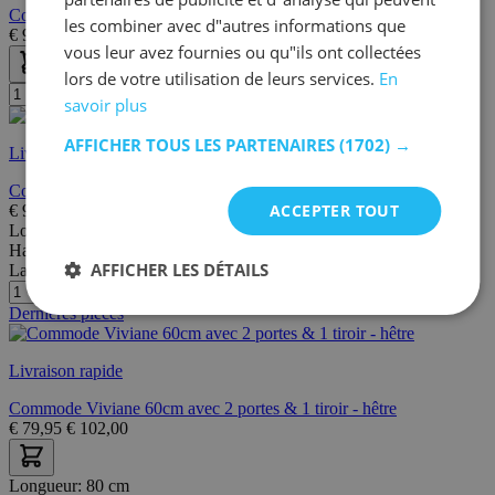
Commode Debby 2 portes - blanc/chêne sonoma
les combiner avec d"autres informations que
€
97,95
€
111,00
vous leur avez fournies ou qu"ils ont collectées
lors de votre utilisation de leurs services.
En
savoir plus
AFFICHER TOUS LES PARTENAIRES
(1702) →
Livraison rapide
Commode Viviane 90cm avec 3 portes & 1 tiroir - hêtre
ACCEPTER TOUT
€
99,00
€
129,00
Longueur:
60 cm
Hauteur:
70 cm
AFFICHER LES DÉTAILS
Largeur/profondeur:
30 cm
Dernières pièces
Livraison rapide
Commode Viviane 60cm avec 2 portes & 1 tiroir - hêtre
€
79,95
€
102,00
Longueur:
80 cm