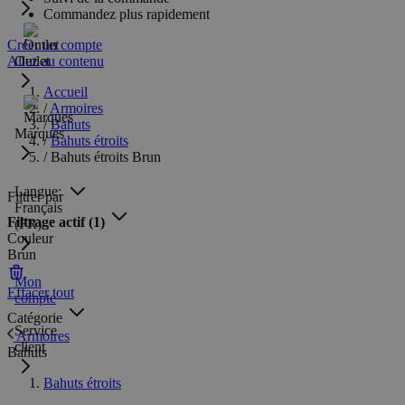
Commandez plus rapidement
Créer un compte
Allez au contenu
Outlet
Accueil
/
Armoires
/
Bahuts
Marques
/
Bahuts étroits
/
Bahuts étroits Brun
Langue:
Filtrer par
Français
Filtrage actif
(1)
(FR)
Couleur
Brun
Mon
Effacer tout
compte
Catégorie
Service
Armoires
client
Bahuts
Bahuts étroits