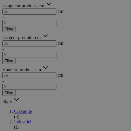
Longueur produit - cm
cm
-
Filtre
Largeur produit - cm
cm
-
Filtre
Hauteur produit - cm
cm
-
Filtre
Style
Classique
(5)
Industriel
(1)