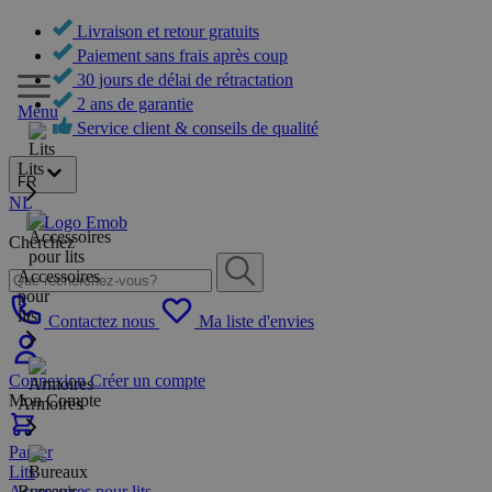
Livraison et retour gratuits
Paiement sans frais après coup
30 jours de délai de rétractation
2 ans de garantie
Menu
Service client & conseils de qualité
Lits
FR
NL
Cherchez
Accessoires
pour
lits
Contactez nous
Ma liste d'envies
Connexion
Créer un compte
Mon Compte
Armoires
Panier
Lits
Accessoires pour lits
Bureaux