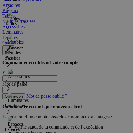
Armoires
Bureaux
Tables
Meubles d'assises
Tables
Accessoires
Luminaires
Espaces
Outlet
Meubles
d'assises
Commander en utilisant votre compte
Email
Accessoires
Mot de passe
Mot de passe oublié ?
Connexion
Luminaires
Commander en tant que nouveau client
La création d’un compte possède de nombreux avantages :
Voir le statut de la commande et de l’expédition
Espaces
Suivi de la commande