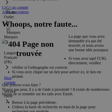
Créer un compte
Allez au contenu
Outlet
Whoops, notre faute...
La page que vous avez
Marques
demandée n'a pas été
trouvée, et nous avons
une bonne idée pourquoi.
Langue:
Français
Si vous avez tapé l'URL
(FR)
directement, veuillez
vérifier si l'orthographe est correcte.
Si vous avez cliqué sur un lien pour arriver ici, le lien est
périmé.
Mon
compte
Que pouvez-vous faire ?
N'ayez pas peur, il y a de l'aide à proximité ! Il existe de nombreuses
Service
façons de se remettre sur les rails avec Emob.
client
Retour à la page précédente.
Utilisez la barre de recherche en haut de la page pour
rechercher vos produits.