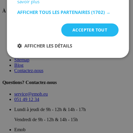
savoir plus
À propos de nous
AFFICHER TOUS LES PARTENAIRES
(1702) →
Sur nous
Dépôt
ACCEPTER TOUT
Marques
Salle d'exposition
Conditions générales
AFFICHER LES DÉTAILS
Mentions légales
Politique de confidentialité
Sitemap
Blog
Contactez-nous
Questions? Contactez-nous
service@emob.eu
051 49 12 34
Lundi à jeudi de 9h - 12h & 14h - 17h
Vendredi de 9h - 12h & 14h - 15h
Emob