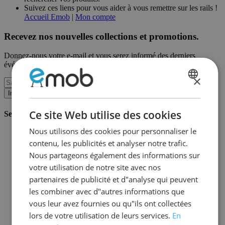
Suivez ces liens pour vous aider à vous remettre sur les rails !
Accueil Emob
|
Mon compte
Recevez nos nouvelles collections et promotions.
Donnez-nous votre e-mail et vous serez informé des derniers
événements sur une base mensuelle.
×
DUTCH
Inscription
FRENCH
Ce site Web utilise des cookies
Service client
Nous utilisons des cookies pour personnaliser le
Commander chez Emob
contenu, les publicités et analyser notre trafic.
Modalités de paiement
Livraison et expédition
Nous partageons également des informations sur
Service et garantie
votre utilisation de notre site avec nos
Annuler ou retourner
partenaires de publicité et d"analyse qui peuvent
Réclamations
Astuces de montage
les combiner avec d"autres informations que
Conseils d'entretien
vous leur avez fournies ou qu"ils ont collectées
Mot de passe oublié?
lors de votre utilisation de leurs services.
En
FAQ
Stockage & Fulfilment