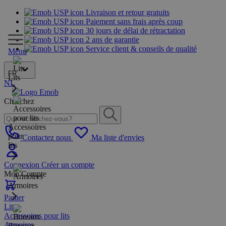
Livraison et retour gratuits
Paiement sans frais après coup
30 jours de délai de rétractation
2 ans de garantie
Service client & conseils de qualité
Menu
FR
Lits
NL
Cherchez
Accessoires
pour
Contactez nous
Ma liste d'envies
lits
Connexion
Créer un compte
Mon Compte
Armoires
Panier
Lits
Accessoires pour lits
Armoires
Bureaux