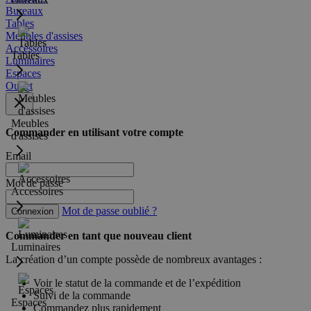
Bureaux
Tables
Meubles d'assises
Accessoires
Tables
Luminaires
Espaces
Outlet
Meubles
Commander en utilisant votre compte
d'assises
Email
Mot de passe
Accessoires
Mot de passe oublié ?
Connexion
Commander en tant que nouveau client
Luminaires
La création d’un compte possède de nombreux avantages :
Voir le statut de la commande et de l’expédition
Suivi de la commande
Espaces
Commandez plus rapidement