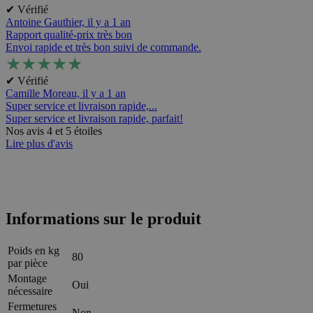
✔ Vérifié
Antoine Gauthier,
il y a 1 an
Rapport qualité-prix très bon
Envoi rapide et très bon suivi de commande.
★
★
★
★
★
✔ Vérifié
Camille Moreau,
il y a 1 an
Super service et livraison rapide,...
Super service et livraison rapide, parfait!
Nos avis 4 et 5 étoiles
Lire plus d'avis
Informations sur le produit
Poids en kg
80
par pièce
Montage
Oui
nécessaire
Fermetures
Non