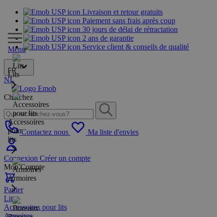
Livraison et retour gratuits
Paiement sans frais après coup
30 jours de délai de rétractation
2 ans de garantie
Service client & conseils de qualité
Menu
FR
Lits
NL
Cherchez
Accessoires
pour
Contactez nous
Ma liste d'envies
lits
Connexion
Créer un compte
Mon Compte
Armoires
Panier
Lits
Accessoires pour lits
Armoires
Bureaux