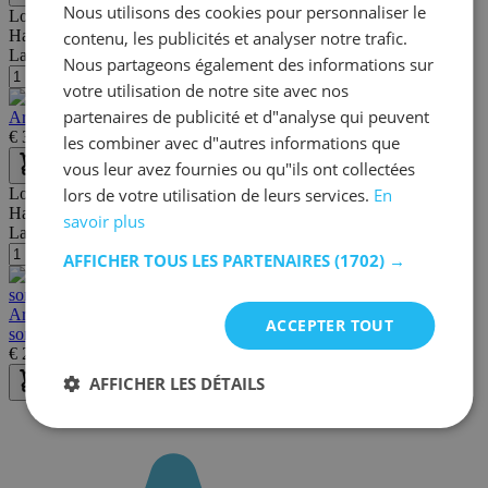
Nous utilisons des cookies pour personnaliser le
Longueur:
120 cm
Hauteur:
180 cm
contenu, les publicités et analyser notre trafic.
Largeur/profondeur:
50 cm
Nous partageons également des informations sur
votre utilisation de notre site avec nos
partenaires de publicité et d"analyse qui peuvent
Armoire Ray 120cm avec 3 portes - chêne gris
€
365,00
€
527,00
les combiner avec d"autres informations que
vous leur avez fournies ou qu"ils ont collectées
lors de votre utilisation de leurs services.
En
Longueur:
60 cm
Hauteur:
180 cm
savoir plus
Largeur/profondeur:
40 cm
AFFICHER TOUS LES PARTENAIRES
(1702) →
Armoire de rangement Ray 60cm à 2 portes et 4 tablettes - chêne
ACCEPTER TOUT
sonoma
€
215,00
€
302,00
AFFICHER LES DÉTAILS