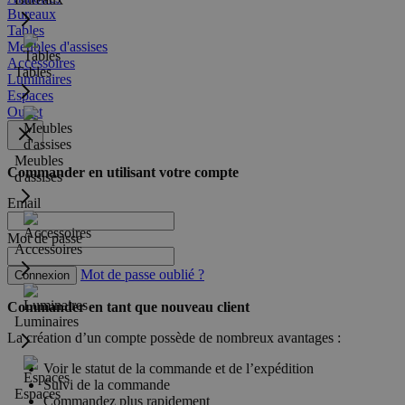
Bureaux
Tables
Meubles d'assises
Accessoires
Tables
Luminaires
Espaces
Outlet
Meubles
Commander en utilisant votre compte
d'assises
Email
Mot de passe
Accessoires
Mot de passe oublié ?
Connexion
Commander en tant que nouveau client
Luminaires
La création d’un compte possède de nombreux avantages :
Voir le statut de la commande et de l’expédition
Suivi de la commande
Espaces
Commandez plus rapidement