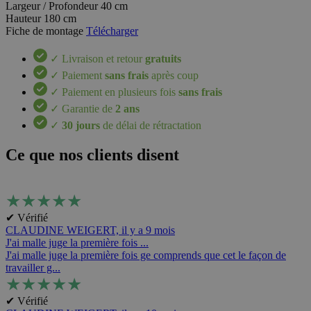
Largeur / Profondeur
40 cm
Hauteur
180 cm
Fiche de montage
Télécharger
✓ Livraison et retour
gratuits
✓ Paiement
sans frais
après coup
✓ Paiement en plusieurs fois
sans frais
✓ Garantie de
2 ans
✓
30 jours
de délai de rétractation
Ce que nos clients disent
★
★
★
★
★
✔ Vérifié
CLAUDINE WEIGERT,
il y a 9 mois
J'ai malle juge la première fois ...
J'ai malle juge la première fois ge comprends que cet le façon de
travailler g...
★
★
★
★
★
✔ Vérifié