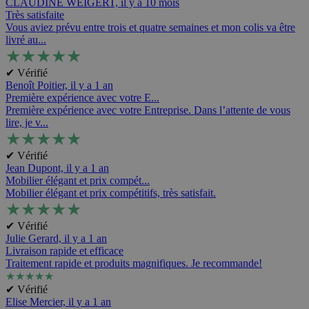
CLAUDINE WEIGERT,
il y a 10 mois
Très satisfaite
Vous aviez prévu entre trois et quatre semaines et mon colis va être
livré au...
★
★
★
★
★
✔ Vérifié
Benoît Poitier,
il y a 1 an
Première expérience avec votre E...
Première expérience avec votre Entreprise. Dans l’attente de vous
lire, je v...
★
★
★
★
★
✔ Vérifié
Jean Dupont,
il y a 1 an
Mobilier élégant et prix compét...
Mobilier élégant et prix compétitifs, très satisfait.
★
★
★
★
★
✔ Vérifié
Julie Gerard,
il y a 1 an
Livraison rapide et efficace
Traitement rapide et produits magnifiques. Je recommande!
★
★
★
★
★
✔ Vérifié
Elise Mercier,
il y a 1 an