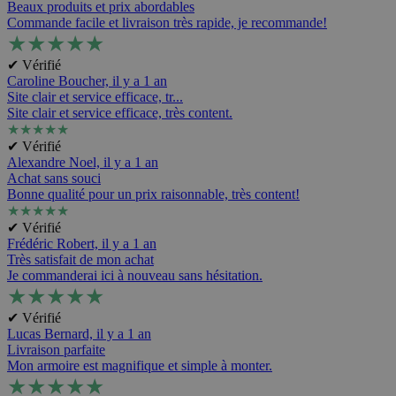
Beaux produits et prix abordables
Commande facile et livraison très rapide, je recommande!
★
★
★
★
★
✔ Vérifié
Caroline Boucher,
il y a 1 an
Site clair et service efficace, tr...
Site clair et service efficace, très content.
★
★
★
★
★
✔ Vérifié
Alexandre Noel,
il y a 1 an
Achat sans souci
Bonne qualité pour un prix raisonnable, très content!
★
★
★
★
★
✔ Vérifié
Frédéric Robert,
il y a 1 an
Très satisfait de mon achat
Je commanderai ici à nouveau sans hésitation.
★
★
★
★
★
✔ Vérifié
Lucas Bernard,
il y a 1 an
Livraison parfaite
Mon armoire est magnifique et simple à monter.
★
★
★
★
★