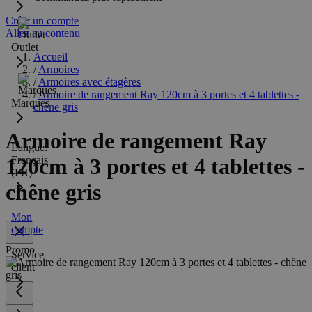
Créer un compte
Allez au contenu
Outlet
Accueil
/
Armoires
/
Armoires avec étagères
/
Armoire de rangement Ray 120cm à 3 portes et 4 tablettes -
Marques
chêne gris
Armoire de rangement Ray
Langue:
Français
120cm à 3 portes et 4 tablettes -
(FR)
chêne gris
Mon
compte
Promo
Service
client