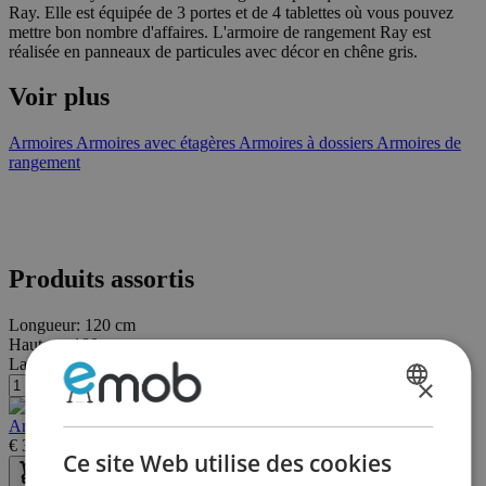
Ray. Elle est équipée de 3 portes et de 4 tablettes où vous pouvez
mettre bon nombre d'affaires. L'armoire de rangement Ray est
réalisée en panneaux de particules avec décor en chêne gris.
Voir plus
Armoires
Armoires avec étagères
Armoires à dossiers
Armoires de
rangement
Produits assortis
Longueur:
120 cm
Hauteur:
180 cm
Largeur/profondeur:
54 cm
×
DUTCH
Armoire Ray 120cm avec 3 portes - chêne sonoma
FRENCH
€
365,00
€
527,00
Ce site Web utilise des cookies